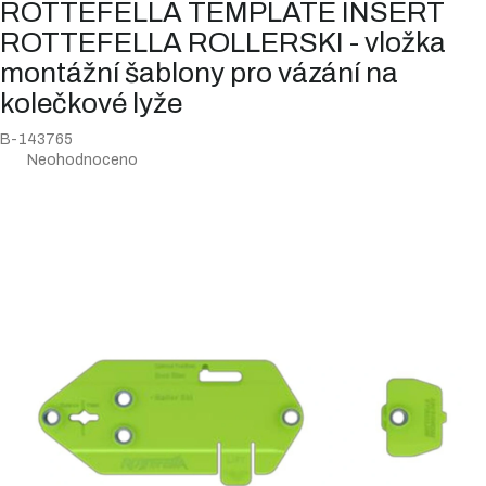
ROTTEFELLA TEMPLATE INSERT
ROTTEFELLA ROLLERSKI - vložka
montážní šablony pro vázání na
kolečkové lyže
B-143765
Průměrné
Neohodnoceno
hodnocení
produktu
je
0,0
z
5
hvězdiček.