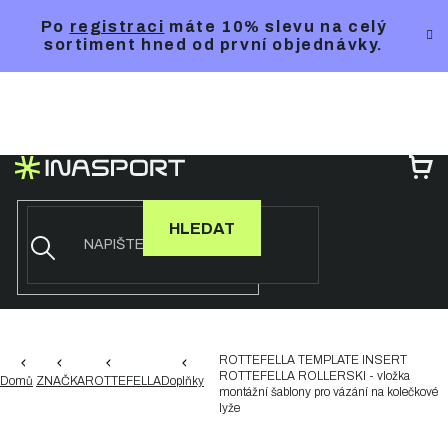
Přejít
Po
registraci
máte 10% slevu na celý
na
sortiment hned od první objednávky.
obsah
NÁ
KO
HLEDAT
ROTTEFELLA TEMPLATE INSERT
ROTTEFELLA ROLLERSKI - vložka
Domů
ZNAČKA
ROTTEFELLA
Doplňky
montážní šablony pro vázání na kolečkové
lyže