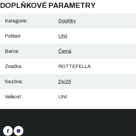
DOPLŇKOVÉ PARAMETRY
Kategorie
:
Doplňky
Pohlaví
:
UNI
Barva
:
Černá
Značka
:
ROTTEFELLA
Sezóna
:
24/25
Velikost
:
UNI
Z
Sledujte nás
á
p
a