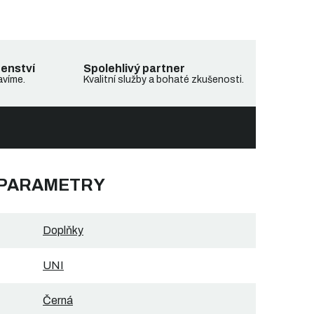
denství
Spolehlivý partner
avíme.
Kvalitní služby a bohaté zkušenosti.
 PARAMETRY
Doplňky
UNI
Černá