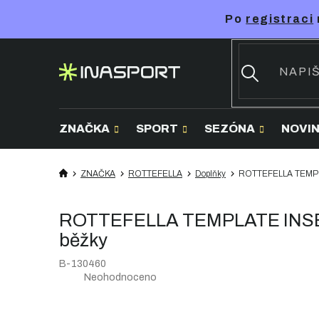
Přejít
Po
registraci
na
obsah
ZNAČKA
SPORT
SEZÓNA
NOVI
ZNAČKA
ROTTEFELLA
Doplňky
ROTTEFELLA TEMPLA
ROTTEFELLA TEMPLATE INSERT
běžky
B-130460
Průměrné
Neohodnoceno
hodnocení
produktu
je