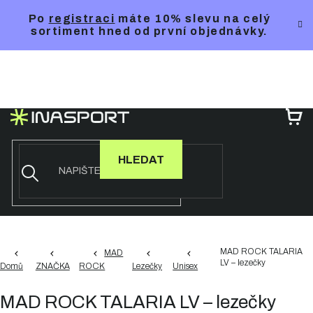
Přejít
Po
registraci
máte 10% slevu na celý
na
sortiment hned od první objednávky.
obsah
NÁ
KO
HLEDAT
MAD ROCK TALARIA
MAD
LV – lezečky
Domů
ZNAČKA
ROCK
Lezečky
Unisex
MAD ROCK TALARIA LV – lezečky