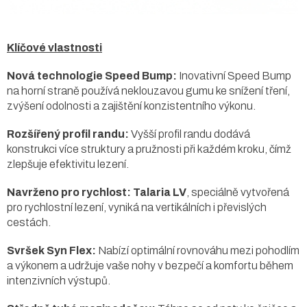
Klíčové vlastnosti
Nová technologie Speed Bump:
Inovativní Speed Bump
na horní straně používá neklouzavou gumu ke snížení tření,
zvýšení odolnosti a zajištění konzistentního výkonu.
Rozšířený profil randu:
Vyšší profil randu dodává
konstrukci více struktury a pružnosti při každém kroku, čímž
zlepšuje efektivitu lezení.
Navrženo pro rychlost:
Talaria LV
, speciálně vytvořená
pro rychlostní lezení, vyniká na vertikálních i převislých
cestách.
Svršek Syn Flex:
Nabízí optimální rovnováhu mezi pohodlím
a výkonem a udržuje vaše nohy v bezpečí a komfortu během
intenzivních výstupů.