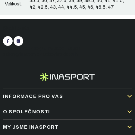
35.5, 36, 37, 37.5, 38, 39, 39.5, 40, 41, 41.5,
Velikost
:
42, 42.5, 43, 44, 44.5, 45, 46, 46.5, 47
Z
Sledujte nás
á
p
a
t
+420 545 422 430
(Po-Pá: 9:00 - 15:30)
í
eshop@inasport.cz
Odpovíme do 24 h
INFORMACE PRO VÁS
DOPRAVA A PLATBA
O SPOLEČNOSTI
OBCHODNÍ PODMÍNKY
KARIÉRA
MY JSME INASPORT
REKLAMACE A VRÁCENÍ ZBOŽÍ
NEJČASTĚJŠÍ OTÁZKY