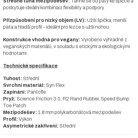
Středně tuhá mezipodešev:
Táhne se od paty ke špičce a
poskytuje ideální kombinaci flexibility a podpory.
Přizpůsobení pro nízký objem (LV):
Užší špička, menší
pata a hladší profil – ideální pro lezce s užší nohou.
Konstrukce vhodná pro vegany:
Vyrobeno výhradně z
veganských materiálů, v souladu s etickými a ekologickými
hodnotami.
Technické specifikace
Tuhost:
Střední
Svrchní materiál:
Syn Flex
Zapínání:
Pantofle
Pryž:
Science Friction 3.0, R2 Rand Rubber, Speed Bump
Toe Patch
Mezipodešev:
1,8 mm polykarbonátová mezipodešev
Profil:
Výkon
Asymetrické zakřivení:
Střední