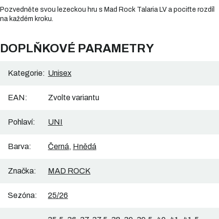
Pozvedněte svou lezeckou hru s Mad Rock Talaria LV a pociťte rozdíl
na každém kroku.
DOPLŇKOVÉ PARAMETRY
Kategorie
:
Unisex
EAN
:
Zvolte variantu
Pohlaví
:
UNI
Barva
:
Černá
,
Hnědá
Značka
:
MAD ROCK
Sezóna
:
25/26