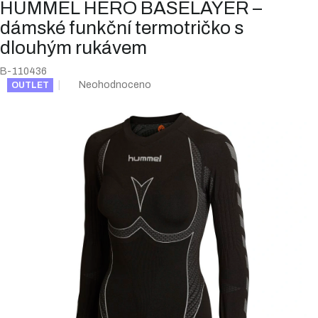
HUMMEL HERO BASELAYER –
dámské funkční termotričko s
dlouhým rukávem
B-110436
Průměrné
Neohodnoceno
OUTLET
hodnocení
produktu
je
0,0
z
5
hvězdiček.