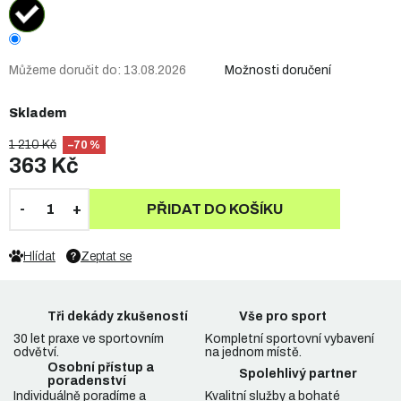
Můžeme doručit do:
13.08.2026
Možnosti doručení
Skladem
1 210 Kč
–70 %
363 Kč
PŘIDAT DO KOŠÍKU
Hlídat
Zeptat se
Tři dekády zkušeností
Vše pro sport
30 let praxe ve sportovním
Kompletní sportovní vybavení
odvětví.
na jednom místě.
Osobní přístup a
Spolehlivý partner
poradenství
Individuálně poradíme a
Kvalitní služby a bohaté