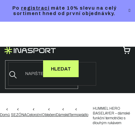
Přejít
Po
registraci
máte 10% slevu na celý
na
sortiment hned od první objednávky.
obsah
NÁ
KO
HLEDAT
HUMMEL HERO
BASELAYER – dámské
Domů
SEZÓNA
Celoroční
Oblečení
Dámské
Termoprádlo
funkční termotričko s
dlouhým rukávem