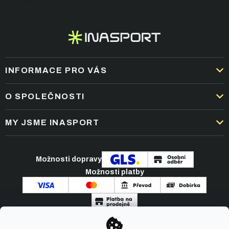
í
INFORMACE PRO VÁS
DOPRAVA A PLATBA
O SPOLEČNOSTI
OBCHODNÍ PODMÍNKY
KARIÉRA
MY JSME INASPORT
REKLAMACE A VRÁCENÍ ZBOŽÍ
NEJČASTĚJŠÍ OTÁZKY
ZPRACOVÁNÍ OSOBNÍCH ÚDAJŮ
O NÁS
PODMÍNKY AKCÍ
Možnosti dopravy
ČLÁNKY A NOVINKY
Možnosti platby
KONTAKT