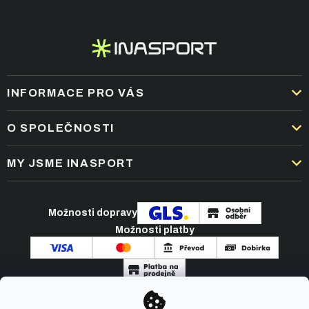
INFORMACE PRO VÁS
DOPRAVA A PLATBA
O SPOLEČNOSTI
OBCHODNÍ PODMÍNKY
KARIÉRA
MY JSME INASPORT
REKLAMACE A VRÁCENÍ ZBOŽÍ
NEJČASTĚJŠÍ OTÁZKY
ZPRACOVÁNÍ OSOBNÍCH ÚDAJŮ
O NÁS
PODMÍNKY AKCÍ
Možnosti dopravy
ČLÁNKY A NOVINKY
Možnosti platby
KONTAKT