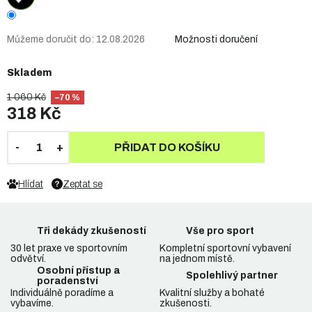
Můžeme doručit do:
12.08.2026
Možnosti doručení
Skladem
1 060 Kč
–70 %
318 Kč
PŘIDAT DO KOŠÍKU
Hlídat
Zeptat se
Tři dekády zkušeností
Vše pro sport
30 let praxe ve sportovním
Kompletní sportovní vybavení
odvětví.
na jednom místě.
Osobní přístup a
Spolehlivý partner
poradenství
Individuálně poradíme a
Kvalitní služby a bohaté
vybavíme.
zkušenosti.