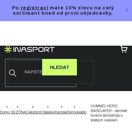
Přejít
Po
registraci
máte 10% slevu na celý
na
sortiment hned od první objednávky.
obsah
NÁ
KO
HLEDAT
HUMMEL HERO
BASELAYER – dámské
Domů
SEZÓNA
Celoroční
Oblečení
Dámské
Termoprádlo
funkční termotričko s
krátkým rukávem