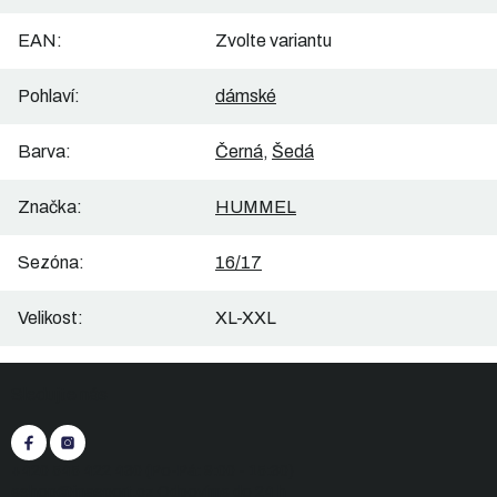
EAN
:
Zvolte variantu
Pohlaví
:
dámské
Barva
:
Černá
,
Šedá
Značka
:
HUMMEL
Sezóna
:
16/17
Velikost
:
XL-XXL
Z
Sledujte nás
á
p
a
t
+420 545 422 430
(Po-Pá: 9:00 - 15:30)
í
eshop@inasport.cz
Odpovíme do 24 h