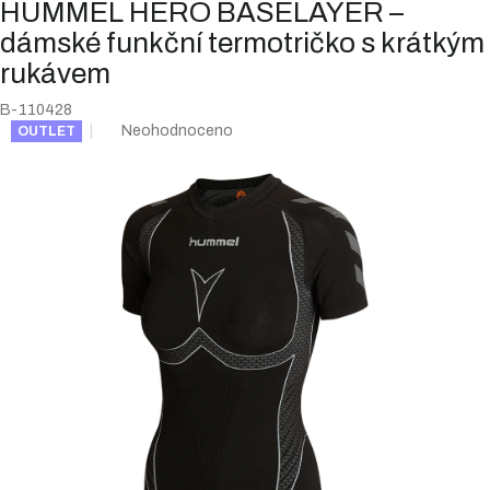
HUMMEL HERO BASELAYER –
dámské funkční termotričko s krátkým
rukávem
B-110428
Průměrné
Neohodnoceno
OUTLET
hodnocení
produktu
je
0,0
z
5
hvězdiček.