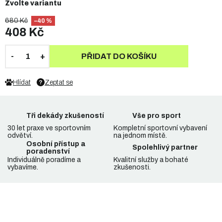
Zvolte variantu
680 Kč
–40 %
408 Kč
PŘIDAT DO KOŠÍKU
Hlídat
Zeptat se
Tři dekády zkušeností
Vše pro sport
30 let praxe ve sportovním
Kompletní sportovní vybavení
odvětví.
na jednom místě.
Osobní přístup a
Spolehlivý partner
poradenství
Individuálně poradíme a
Kvalitní služby a bohaté
vybavíme.
zkušenosti.