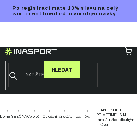
Přejít
Po
registraci
máte 10% slevu na celý
na
sortiment hned od první objednávky.
obsah
NÁ
KO
HLEDAT
ELAN T-SHIRT
PRIMETIME LS M –
Domů
SEZÓNA
Celoroční
Oblečení
Pánské/Unisex
Trička
pánské tričko s dlouhým
rukávem