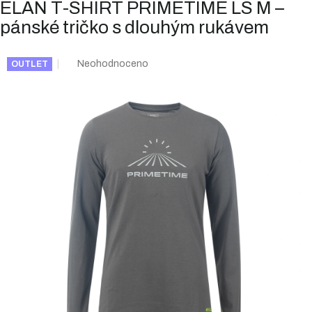
ELAN T-SHIRT PRIMETIME LS M –
pánské tričko s dlouhým rukávem
Průměrné
Neohodnoceno
OUTLET
hodnocení
produktu
je
0,0
z
5
hvězdiček.