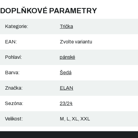
DOPLŇKOVÉ PARAMETRY
Kategorie
:
Trička
EAN
:
Zvolte variantu
Pohlaví
:
pánské
Barva
:
Šedá
Značka
:
ELAN
Sezóna
:
23/24
Velikost
:
M, L, XL, XXL
Z