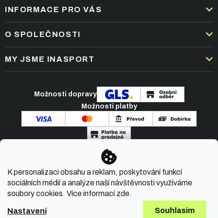
INFORMACE PRO VÁS
DOPRAVA A PLATBA
O SPOLEČNOSTI
OBCHODNÍ PODMÍNKY
KARIÉRA
MY JSME INASPORT
REKLAMACE A VRÁCENÍ ZBOŽÍ
NEJČASTĚJŠÍ OTÁZKY
ZPRACOVÁNÍ OSOBNÍCH ÚDAJŮ
O NÁS
PODMÍNKY AKCÍ
Možnosti dopravy
ČLÁNKY A NOVINKY
Možnosti platby
KONTAKT
Copyright 2026
INASPORT.CZ
. Všechna práva
K personalizaci obsahu a reklam, poskytování funkcí
vyhrazena.
sociálních médií a analýze naší návštěvnosti využíváme
soubory cookies. Více informací
zde
.
Souhlasím
Nastavení
Vytvořil Shoptet Premium