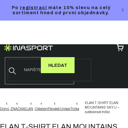
Přejít
Po
registraci
máte 10% slevu na celý
na
sortiment hned od první objednávky.
obsah
NÁ
KO
HLEDAT
ELAN T-SHIRT ELAN
MOUNTAINS SKY U –
Domů
ZNAČKA
ELAN
Oblečení
Pánské/Unisex
Trička
outdoorové tričko
ELAN T-SHIRT ELAN MOUNTAINS