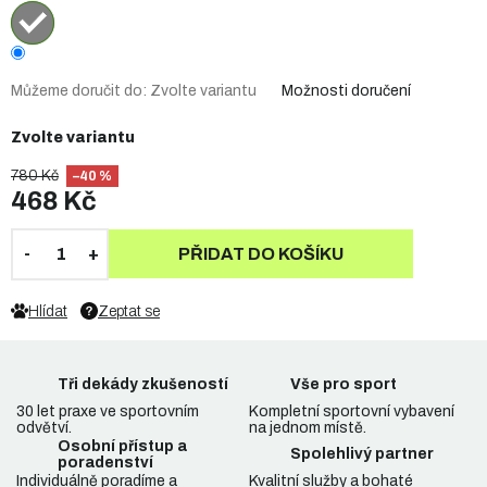
Můžeme doručit do:
Zvolte variantu
Možnosti doručení
Zvolte variantu
780 Kč
–40 %
468 Kč
PŘIDAT DO KOŠÍKU
Hlídat
Zeptat se
Tři dekády zkušeností
Vše pro sport
30 let praxe ve sportovním
Kompletní sportovní vybavení
odvětví.
na jednom místě.
Osobní přístup a
Spolehlivý partner
poradenství
Individuálně poradíme a
Kvalitní služby a bohaté