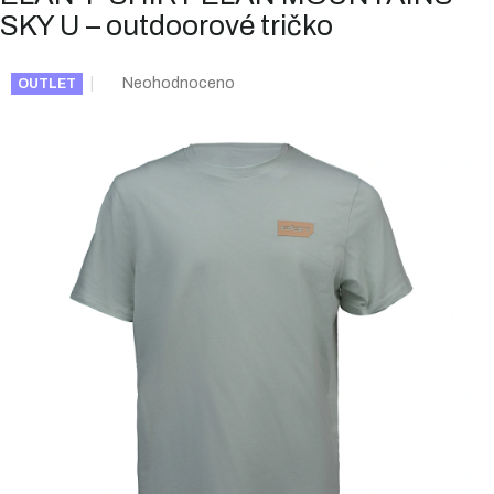
SKY U – outdoorové tričko
Průměrné
Neohodnoceno
OUTLET
hodnocení
produktu
je
0,0
z
5
hvězdiček.