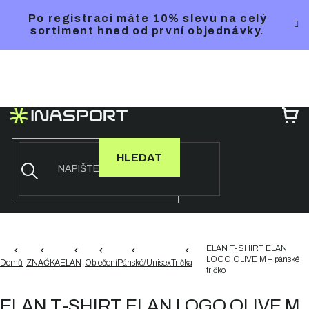
Přejít
Po
registraci
máte 10% slevu na celý
na
sortiment hned od první objednávky.
obsah
NÁ
KO
HLEDAT
ELAN T-SHIRT ELAN
LOGO OLIVE M – pánské
Domů
ZNAČKA
ELAN
Oblečení
Pánské/Unisex
Trička
tričko
ELAN T-SHIRT ELAN LOGO OLIVE M