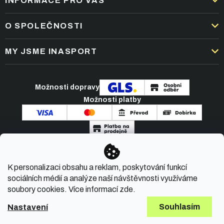
INFORMACE PRO VÁS
DOPRAVA A PLATBA
O SPOLEČNOSTI
OBCHODNÍ PODMÍNKY
KARIÉRA
MY JSME INASPORT
REKLAMACE A VRÁCENÍ ZBOŽÍ
NEJČASTĚJŠÍ OTÁZKY
ZPRACOVÁNÍ OSOBNÍCH ÚDAJŮ
O NÁS
PODMÍNKY AKCÍ
Možnosti dopravy
ČLÁNKY A NOVINKY
Možnosti platby
KONTAKT
Copyright 2026
INASPORT.CZ
. Všechna práva
K personalizaci obsahu a reklam, poskytování funkcí
vyhrazena.
sociálních médií a analýze naší návštěvnosti využíváme
soubory cookies. Více informací
zde
.
Souhlasím
Nastavení
Vytvořil Shoptet Premium