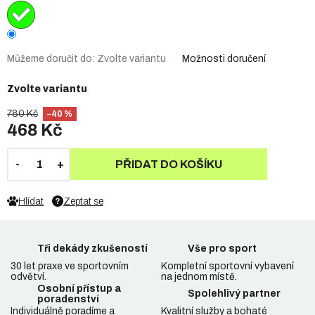
Můžeme doručit do:
Zvolte variantu
Možnosti doručení
Zvolte variantu
780 Kč
–40 %
468 Kč
PŘIDAT DO KOŠÍKU
Hlídat
Zeptat se
Tři dekády zkušeností
Vše pro sport
30 let praxe ve sportovním
Kompletní sportovní vybavení
odvětví.
na jednom místě.
Osobní přístup a
Spolehlivý partner
poradenství
Individuálně poradíme a
Kvalitní služby a bohaté