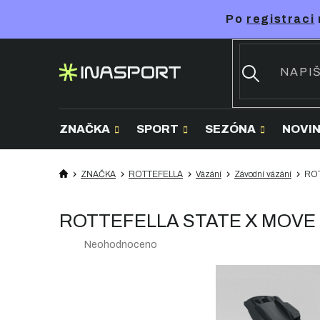
Přejít
Po
registraci
na
obsah
ZNAČKA
SPORT
SEZÓNA
NOVI
ZNAČKA
ROTTEFELLA
Vázání
Závodní vázání
ROT
ROTTEFELLA STATE X MOVE Tun
Průměrné
Neohodnoceno
hodnocení
produktu
je
0,0
z