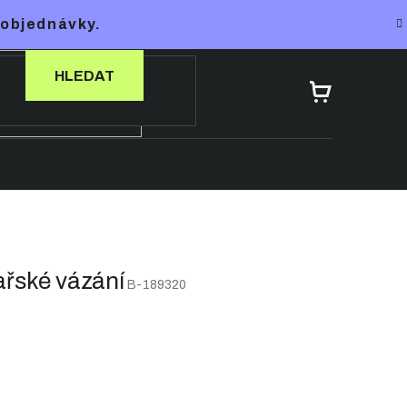
 objednávky.
HLEDAT
NÁKUPNÍ
KOŠÍK
řské vázání
B-189320