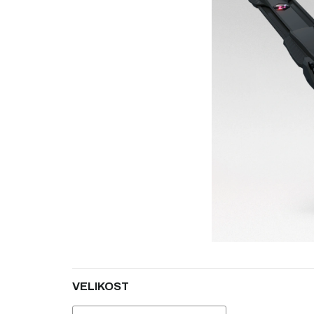
5
hvězdiček.
VELIKOST