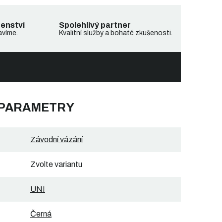
denství
Spolehlivý partner
avíme.
Kvalitní služby a bohaté zkušenosti.
 PARAMETRY
Závodní vázání
Zvolte variantu
UNI
Černá