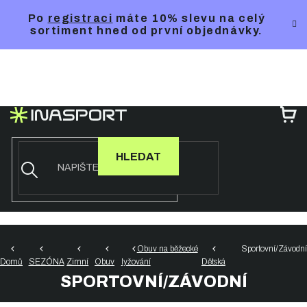
Přejít
Po
registraci
máte 10% slevu na celý
na
sortiment hned od první objednávky.
obsah
NÁ
KO
HLEDAT
Obuv na běžecké
Sportovní/Závodní
Domů
SEZÓNA
Zimní
Obuv
lyžování
Dětská
SPORTOVNÍ/ZÁVODNÍ