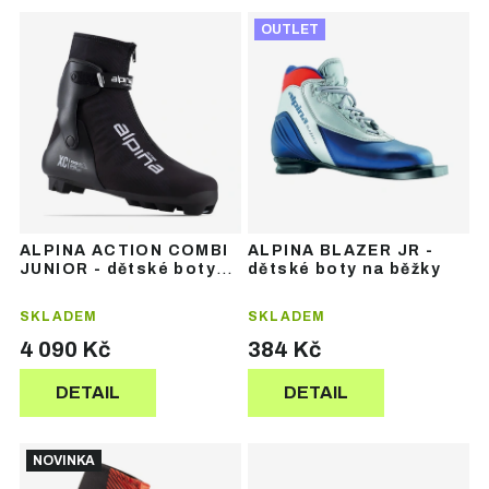
Ř
V
a
OUTLET
ý
z
p
e
i
n
s
í
p
p
r
r
o
o
d
d
u
u
ALPINA ACTION COMBI
ALPINA BLAZER JR -
k
k
JUNIOR - dětské boty
dětské boty na běžky
t
t
na běžky
ů
ů
SKLADEM
SKLADEM
4 090 Kč
384 Kč
DETAIL
DETAIL
NOVINKA