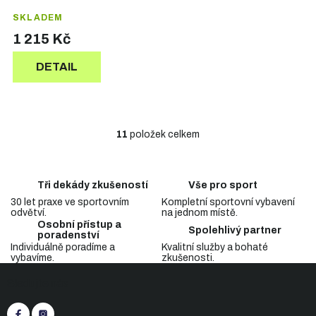
SKLADEM
1 215 Kč
DETAIL
11
položek celkem
O
v
l
á
Tři dekády zkušeností
Vše pro sport
d
30 let praxe ve sportovním
Kompletní sportovní vybavení
a
odvětví.
na jednom místě.
c
Osobní přístup a
Spolehlivý partner
í
poradenství
p
Individuálně poradíme a
Kvalitní služby a bohaté
vybavíme.
zkušenosti.
r
Z
v
Sledujte nás
á
k
p
y
v