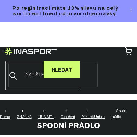
Přejít
Po
registraci
máte 10% slevu na celý
na
sortiment hned od první objednávky.
obsah
NÁ
KO
HLEDAT
Spodní
Domů
ZNAČKA
HUMMEL
Oblečení
Pánské/Unisex
prádlo
SPODNÍ PRÁDLO