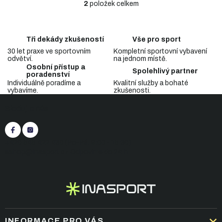
2
položek celkem
O
v
l
á
Tři dekády zkušeností
Vše pro sport
d
30 let praxe ve sportovním
Kompletní sportovní vybavení
a
odvětví.
na jednom místě.
c
Osobní přístup a
Spolehlivý partner
í
poradenství
p
Individuálně poradíme a
Kvalitní služby a bohaté
vybavíme.
zkušenosti.
r
Z
v
Sledujte nás
á
k
p
y
v
a
ý
t
+420 545 422 430
(Po-Pá: 9:00 - 15:30)
p
í
eshop@inasport.cz
Odpovíme do 24 h
i
s
u
INFORMACE PRO VÁS