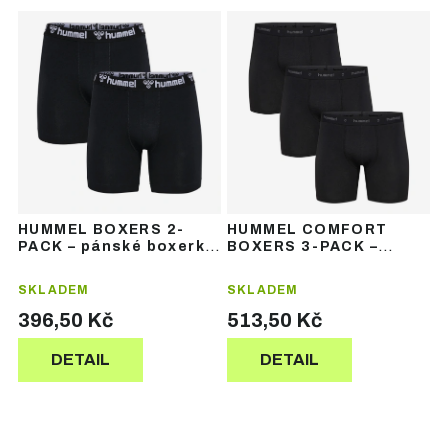
Ř
V
a
ý
z
p
e
i
n
s
í
p
p
r
r
o
o
d
d
u
u
HUMMEL BOXERS 2-
HUMMEL COMFORT
k
k
PACK – pánské boxerky
BOXERS 3-PACK –
t
t
(2 ks)
pánské boxerky 3 ks
ů
ů
SKLADEM
SKLADEM
396,50 Kč
513,50 Kč
DETAIL
DETAIL