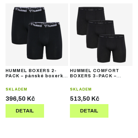
Ř
V
a
ý
z
p
e
i
n
s
í
p
p
r
r
o
o
d
d
u
u
HUMMEL BOXERS 2-
HUMMEL COMFORT
k
k
PACK – pánské boxerky
BOXERS 3-PACK –
t
t
(2 ks)
pánské boxerky 3 ks
ů
ů
SKLADEM
SKLADEM
396,50 Kč
513,50 Kč
DETAIL
DETAIL