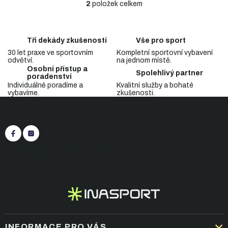
2
položek celkem
O
v
l
á
Tři dekády zkušeností
Vše pro sport
d
30 let praxe ve sportovním
Kompletní sportovní vybavení
a
odvětví.
na jednom místě.
c
Osobní přístup a
Spolehlivý partner
í
poradenství
p
Individuálně poradíme a
Kvalitní služby a bohaté
vybavíme.
zkušenosti.
r
Z
v
Sledujte nás
á
k
p
y
v
a
ý
t
+420 545 422 430
(Po-Pá: 9:00 - 15:30)
p
í
eshop@inasport.cz
Odpovíme do 24 h
i
s
u
INFORMACE PRO VÁS