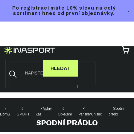
Přejít
Po
registraci
máte 10% slevu na celý
na
sortiment hned od první objednávky.
obsah
NÁ
KO
HLEDAT
Volný
Spodní
Domů
SPORT
čas
Oblečení
Pánské/Unisex
prádlo
SPODNÍ PRÁDLO