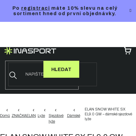
Přejít
Po
registraci
máte 10% slevu na celý
na
sortiment hned od první objednávky.
obsah
NÁ
KO
HLEDAT
ELAN SNOW WHITE SX
EL9.0 GW – dámské sjezdové
Domů
ZNAČKA
ELAN
Lyže
Sjezdové
Dámské
lyže
lyže