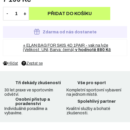
PŘIDAT DO KOŠÍKU
Zdarma od nás dostanete
+ ELAN BAG FOR SKIS 4D 1PAIR - vak na lyže
(Velikost: UNI, Barva: černá)
v hodnotě 880 Kč
Hlídat
Zeptat se
Tři dekády zkušeností
Vše pro sport
30 let praxe ve sportovním
Kompletní sportovní vybavení
odvětví.
na jednom místě.
Osobní přístup a
Spolehlivý partner
poradenství
Individuálně poradíme a
Kvalitní služby a bohaté
vybavíme.
zkušenosti.