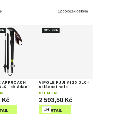
12
položek celkem
ě
KA
NOVINKA
E APPROACH
VIPOLE FUJI #120 DLX -
LX - skládací
skládací hole
EM
SKLADEM
1 Kč
2 593,50 Kč
UNI
TAIL
DETAIL