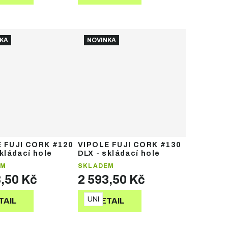
KA
NOVINKA
 FUJI CORK #120
VIPOLE FUJI CORK #130
skládací hole
DLX - skládací hole
EM
SKLADEM
3,50 Kč
2 593,50 Kč
UNI
TAIL
DETAIL