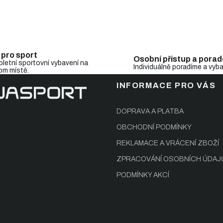
O
v
l
 pro sport
Osobní přístup a porad
á
letní sportovní vybavení na
Individuálně poradíme a vyb
d
om místě.
a
INFORMACE PRO VÁS
c
í
p
DOPRAVA A PLATBA
r
v
OBCHODNÍ PODMÍNKY
k
REKLAMACE A VRÁCENÍ ZBOŽÍ
y
v
ZPRACOVÁNÍ OSOBNÍCH ÚDAJ
ý
p
PODMÍNKY AKCÍ
i
s
u