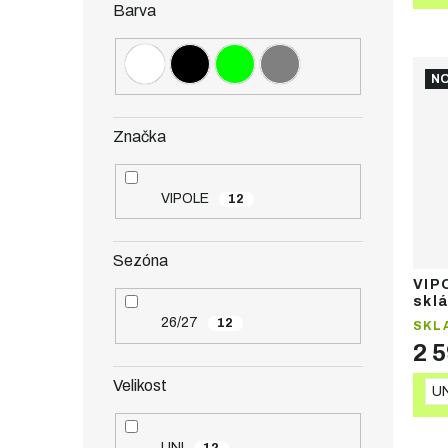
Barva
NO
Značka
VIPOLE
12
Sezóna
VIP
skl
26/27
12
SKL
2 
Velikost
UN
UNI
12