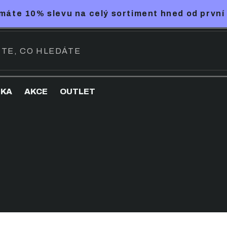
máte 10% slevu na celý sortiment hned od první
NKA
AKCE
OUTLET