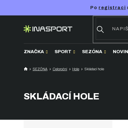
Přejít
Po
registraci
na
obsah
ZNAČKA
SPORT
SEZÓNA
NOVI
SEZÓNA
Celoroční
Hole
Skládací hole
SKLÁDACÍ HOLE
P