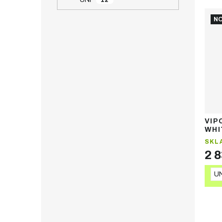
NO
VIP
WHI
hol
SKL
2 
UN