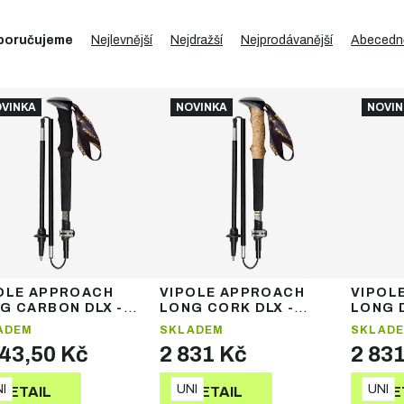
poručujeme
Nejlevnější
Nejdražší
Nejprodávanější
Abecedn
VINKA
NOVINKA
NOVIN
OLE APPROACH
VIPOLE APPROACH
VIPOL
G CARBON DLX -
LONG CORK DLX -
LONG D
ádací hole
skládací hole
hole
ADEM
SKLADEM
SKLAD
543,50 Kč
2 831 Kč
2 83
I
UNI
UNI
DETAIL
DETAIL
DE