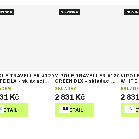
VINKA
NOVINKA
NOVIN
OLE TRAVELLER #120
VIPOLE TRAVELLER #130
VIPOL
TE DLX - skládací
GREEN DLX - skládací
WHITE 
e
hole
hole
ADEM
SKLADEM
SKLAD
831 Kč
2 831 Kč
2 83
I
UNI
UNI
DETAIL
DETAIL
DE