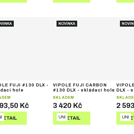
VINKA
NOVINKA
NOVIN
OLE FUJI #130 DLX -
VIPOLE FUJI CARBON
VIPOLE
ádací hole
#130 DLX - skládací hole
DLX - 
ADEM
SKLADEM
SKLAD
593,50 Kč
3 420 Kč
2 59
I
UNI
UNI
DETAIL
DETAIL
DE