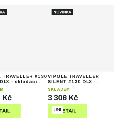
KA
NOVINKA
E TRAVELLER #130
VIPOLE TRAVELLER
DLX - skládací
SILENT #130 DLX -
skládací hole
EM
SKLADEM
1 Kč
3 306 Kč
UNI
TAIL
DETAIL