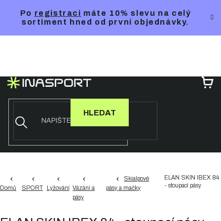
Přejít
Po
registraci
máte 10% slevu na celý
na
sortiment hned od první objednávky.
obsah
NÁ
KO
HLEDAT
ELAN SKIN IBEX 84
Skialpové
- stoupací pásy
Domů
SPORT
Lyžování
Vázání a
pásy a mačky
pásy