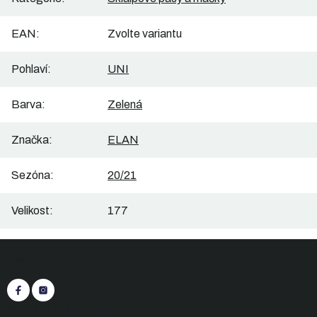
EAN
:
Zvolte variantu
Pohlaví
:
UNI
Barva
:
Zelená
Značka
:
ELAN
Sezóna
:
20/21
Velikost
:
177
Z
Sledujte nás
á
p
a
t
+420 545 422 430
(Po-Pá: 9:00 - 15:30)