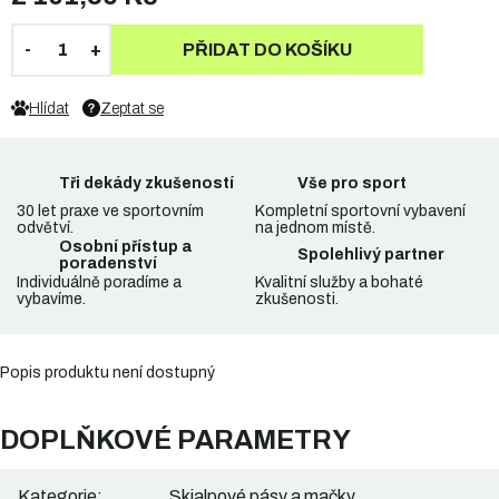
PŘIDAT DO KOŠÍKU
Hlídat
Zeptat se
Tři dekády zkušeností
Vše pro sport
30 let praxe ve sportovním
Kompletní sportovní vybavení
odvětví.
na jednom místě.
Osobní přístup a
Spolehlivý partner
poradenství
Individuálně poradíme a
Kvalitní služby a bohaté
vybavíme.
zkušenosti.
Popis produktu není dostupný
DOPLŇKOVÉ PARAMETRY
Kategorie
:
Skialpové pásy a mačky