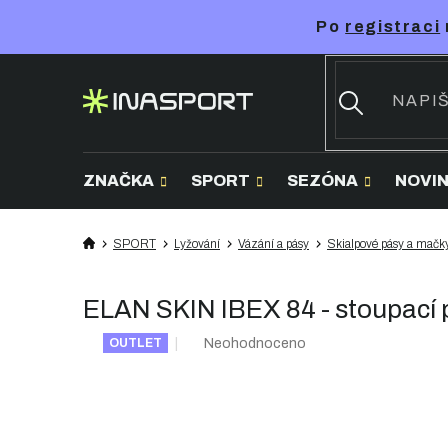
Přejít
Po
registraci
na
obsah
ZNAČKA
SPORT
SEZÓNA
NOVI
SPORT
Lyžování
Vázání a pásy
Skialpové pásy a mačk
ELAN SKIN IBEX 84 - stoupací 
Průměrné
Neohodnoceno
OUTLET
hodnocení
produktu
je
0,0
z