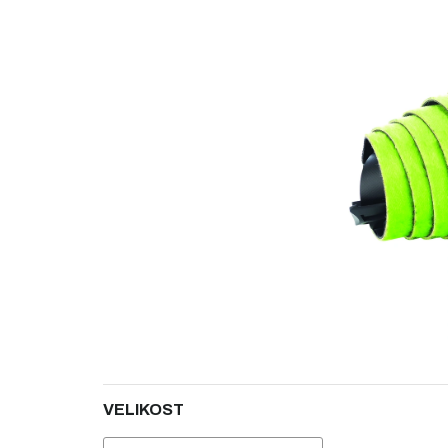
5
hvězdiček.
VELIKOST