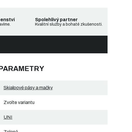
denství
Spolehlivý partner
avíme.
Kvalitní služby a bohaté zkušenosti.
 PARAMETRY
Skialpové pásy a mačky
Zvolte variantu
UNI
Zelená