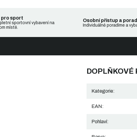
 pro sport
Osobní přístup a pora
letní sportovní vybavení na
Individuálně poradíme a vyb
om místě.
DOPLŇKOVÉ
Kategorie
:
EAN
:
Pohlaví
:
Barva
: