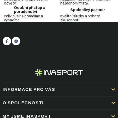
a
odvětví.
na jednom místě.
c
Osobní přístup a
Spolehlivý partner
í
poradenství
p
Individuálně poradíme a
Kvalitní služby a bohaté
vybavíme.
zkušenosti.
r
Z
v
Sledujte nás
á
k
p
y
v
a
ý
t
+420 545 422 430
(Po-Pá: 9:00 - 15:30)
p
í
eshop@inasport.cz
Odpovíme do 24 h
i
s
u
INFORMACE PRO VÁS
DOPRAVA A PLATBA
O SPOLEČNOSTI
OBCHODNÍ PODMÍNKY
KARIÉRA
MY JSME INASPORT
REKLAMACE A VRÁCENÍ ZBOŽÍ