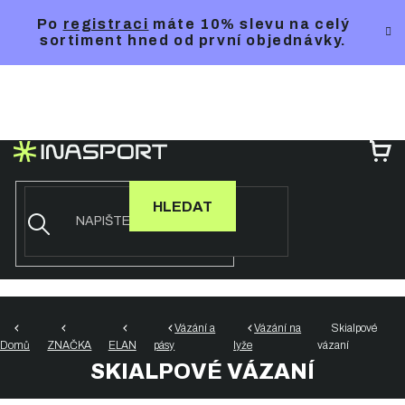
Přejít
Po
registraci
máte 10% slevu na celý
na
sortiment hned od první objednávky.
obsah
NÁ
KO
HLEDAT
Vázání a
Vázání na
Skialpové
Domů
ZNAČKA
ELAN
pásy
lyže
vázaní
SKIALPOVÉ VÁZANÍ