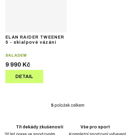
ELAN RAIDER TWEENER
5 - skialpové vázání
SKLADEM
9 990 Kč
DETAIL
5
položek celkem
O
v
l
á
Tři dekády zkušeností
Vše pro sport
d
30 let praxe ve sportovním
Kompletní sportovní vybavení