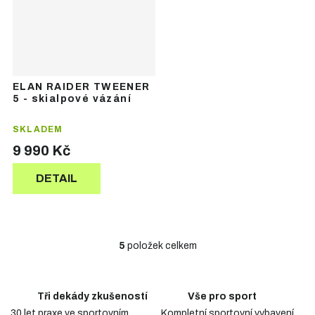
ELAN RAIDER TWEENER
5 - skialpové vázání
SKLADEM
9 990 Kč
DETAIL
5
položek celkem
O
v
l
á
Tři dekády zkušeností
Vše pro sport
d
30 let praxe ve sportovním
Kompletní sportovní vybavení