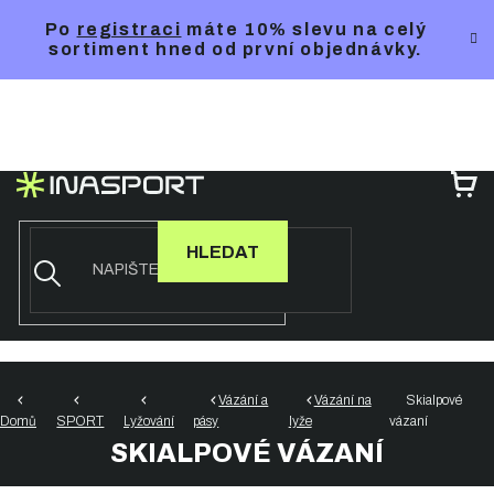
Přejít
Po
registraci
máte 10% slevu na celý
na
sortiment hned od první objednávky.
obsah
NÁ
KO
HLEDAT
Vázání a
Vázání na
Skialpové
Domů
SPORT
Lyžování
pásy
lyže
vázaní
SKIALPOVÉ VÁZANÍ