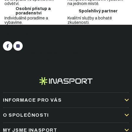
a
odvětví.
na jednom místě.
c
Osobní přístup a
Spolehlivý partner
í
poradenství
p
Individuálně poradíme a
Kvalitní služby a bohaté
vybavíme.
zkušenosti.
r
Z
v
Sledujte nás
á
k
p
y
v
a
ý
t
+420 545 422 430
(Po-Pá: 9:00 - 15:30)
p
í
eshop@inasport.cz
Odpovíme do 24 h
i
s
u
INFORMACE PRO VÁS
DOPRAVA A PLATBA
O SPOLEČNOSTI
OBCHODNÍ PODMÍNKY
KARIÉRA
MY JSME INASPORT
REKLAMACE A VRÁCENÍ ZBOŽÍ