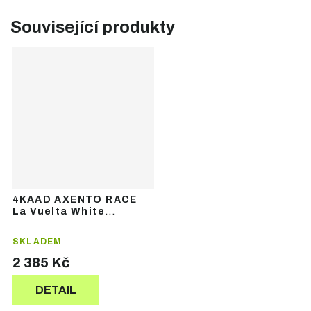
Související produkty
4KAAD AXENTO RACE
La Vuelta White
Photochromic Red
Revo – sportovní brýle
SKLADEM
2 385 Kč
DETAIL