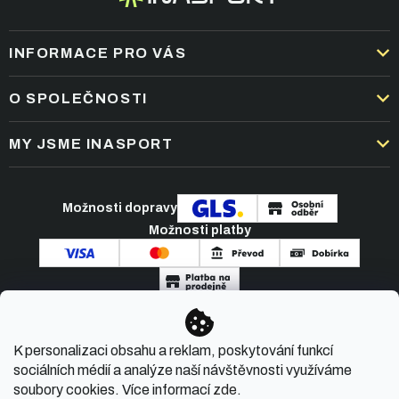
INFORMACE PRO VÁS
DOPRAVA A PLATBA
O SPOLEČNOSTI
OBCHODNÍ PODMÍNKY
KARIÉRA
MY JSME INASPORT
REKLAMACE A VRÁCENÍ ZBOŽÍ
NEJČASTĚJŠÍ OTÁZKY
ZPRACOVÁNÍ OSOBNÍCH ÚDAJŮ
O NÁS
PODMÍNKY AKCÍ
Možnosti dopravy
ČLÁNKY A NOVINKY
Možnosti platby
KONTAKT
Copyright 2026
INASPORT.CZ
. Všechna práva
K personalizaci obsahu a reklam, poskytování funkcí
vyhrazena.
sociálních médií a analýze naší návštěvnosti využíváme
soubory cookies. Více informací
zde
.