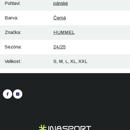
Pohlaví
:
pánské
Barva
:
Černá
Značka
:
HUMMEL
Sezóna
:
24/25
Velikost
:
S, M, L, XL, XXL
Z
Sledujte nás
á
p
a
t
+420 545 422 430
(Po-Pá: 9:00 - 15:30)
í
eshop@inasport.cz
Odpovíme do 24 h