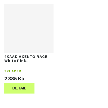
4KAAD AXENTO RACE
White Pink
Photochromic Pink –
sportovní brýle
SKLADEM
2 385 Kč
DETAIL