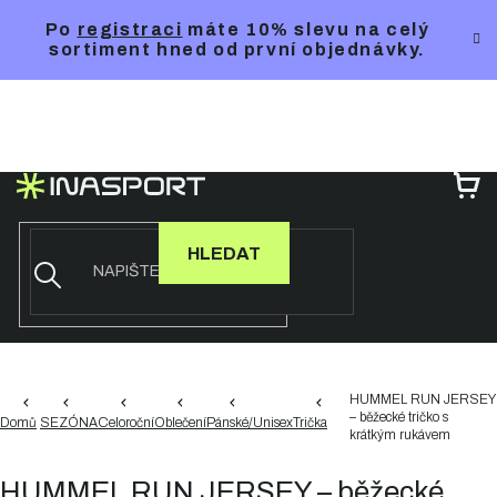
Přejít
Po
registraci
máte 10% slevu na celý
na
sortiment hned od první objednávky.
obsah
NÁ
KO
HLEDAT
HUMMEL RUN JERSEY
– běžecké tričko s
Domů
SEZÓNA
Celoroční
Oblečení
Pánské/Unisex
Trička
krátkým rukávem
HUMMEL RUN JERSEY – běžecké