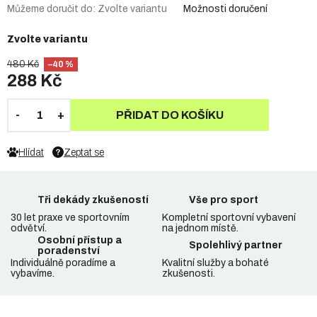
Můžeme doručit do:
Zvolte variantu
Možnosti doručení
Zvolte variantu
480 Kč
–40 %
288 Kč
PŘIDAT DO KOŠÍKU
Hlídat
Zeptat se
Tři dekády zkušeností
Vše pro sport
30 let praxe ve sportovním
Kompletní sportovní vybavení
odvětví.
na jednom místě.
Osobní přístup a
Spolehlivý partner
poradenství
Individuálně poradíme a
Kvalitní služby a bohaté
vybavíme.
zkušenosti.