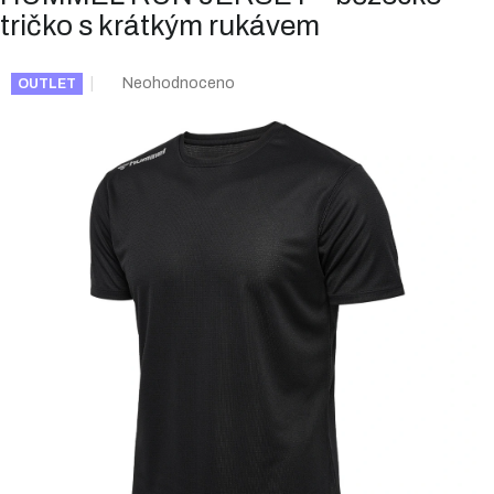
tričko s krátkým rukávem
Průměrné
Neohodnoceno
OUTLET
hodnocení
produktu
je
0,0
z
5
hvězdiček.