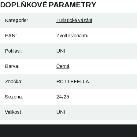
DOPLŇKOVÉ PARAMETRY
Kategorie
:
Turistické vázání
EAN
:
Zvolte variantu
Pohlaví
:
UNI
Barva
:
Černá
Značka
:
ROTTEFELLA
Sezóna
:
24/25
Velikost
:
UNI
Z
Sledujte nás
á