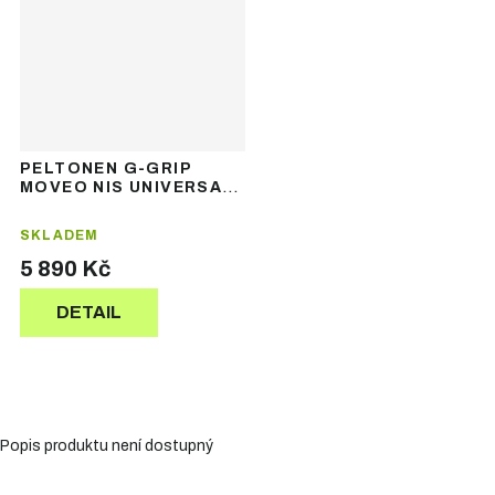
PELTONEN G-GRIP
MOVEO NIS UNIVERSAL
- nanogripové běžecké
lyže
SKLADEM
5 890 Kč
DETAIL
Popis produktu není dostupný