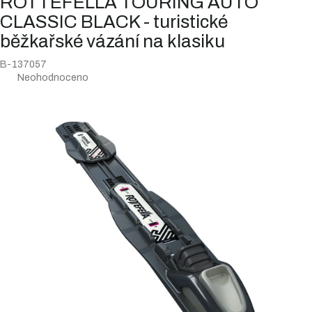
ROTTEFELLA TOURING AUTO
CLASSIC BLACK - turistické
běžkařské vázání na klasiku
B-137057
Průměrné
Neohodnoceno
hodnocení
produktu
je
0,0
z
5
hvězdiček.