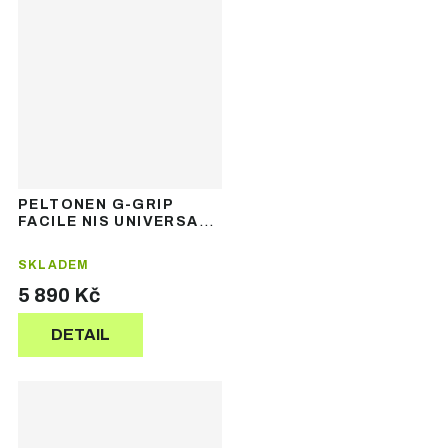
PELTONEN G-GRIP
FACILE NIS UNIVERSAL -
nanogripové běžecké
lyže
SKLADEM
5 890 Kč
DETAIL