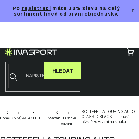
Přejít
Po
registraci
máte 10% slevu na celý
na
sortiment hned od první objednávky.
obsah
NÁ
KO
HLEDAT
ROTTEFELLA TOURING AUTO
CLASSIC BLACK - turistické
Domů
ZNAČKA
ROTTEFELLA
Vázání
Turistické
běžkařské vázání na klasiku
vázání