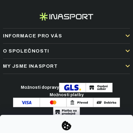
INFORMACE PRO VÁS
DOPRAVA A PLATBA
O SPOLEČNOSTI
OBCHODNÍ PODMÍNKY
KARIÉRA
MY JSME INASPORT
REKLAMACE A VRÁCENÍ ZBOŽÍ
NEJČASTĚJŠÍ OTÁZKY
ZPRACOVÁNÍ OSOBNÍCH ÚDAJŮ
O NÁS
PODMÍNKY AKCÍ
Možnosti dopravy
ČLÁNKY A NOVINKY
Možnosti platby
KONTAKT