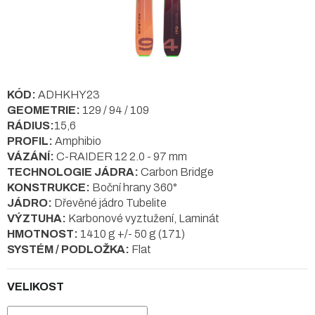
KÓD:
ADHKHY23
GEOMETRIE:
129 / 94 / 109
RÁDIUS:
15,6
PROFIL:
Amphibio
VÁZÁNÍ:
C-RAIDER 12 2.0 - 97 mm
TECHNOLOGIE JÁDRA:
Carbon Bridge
KONSTRUKCE:
Boční hrany 360°
JÁDRO:
Dřevěné jádro Tubelite
VÝZTUHA:
Karbonové vyztužení, Laminát
HMOTNOST:
1410 g +/- 50 g (171)
SYSTÉM / PODLOŽKA:
Flat
VELIKOST