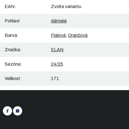
EAN
:
Zvolte variantu
Pohlaví
:
dámské
Barva
:
Fialová
,
Oranžová
Značka
:
ELAN
Sezóna
:
24/25
Velikost
:
171
Z
Sledujte nás
á
p
a
t
+420 545 422 430
(Po-Pá: 9:00 - 15:30)
í
eshop@inasport.cz
Odpovíme do 24 h