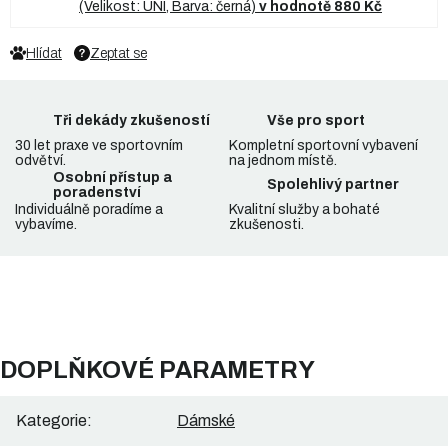
(Velikost: UNI, Barva: černá)
v hodnotě 880 Kč
Hlídat
Zeptat se
Tři dekády zkušeností
Vše pro sport
30 let praxe ve sportovním
Kompletní sportovní vybavení
odvětví.
na jednom místě.
Osobní přístup a
Spolehlivý partner
poradenství
Individuálně poradíme a
Kvalitní služby a bohaté
vybavíme.
zkušenosti.
DOPLŇKOVÉ PARAMETRY
Kategorie
:
Dámské