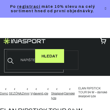
Přejít
Po
registraci
máte 10% slevu na celý
na
sortiment hned od první objednávky.
obsah
NÁ
KO
HLEDAT
ELAN RIPSTICK
TOUR 94 W – dámské
Domů
SEZÓNA
Zimní
Vybavení
Lyže
Skialpové
Dámské
skialpové lyže
lyže