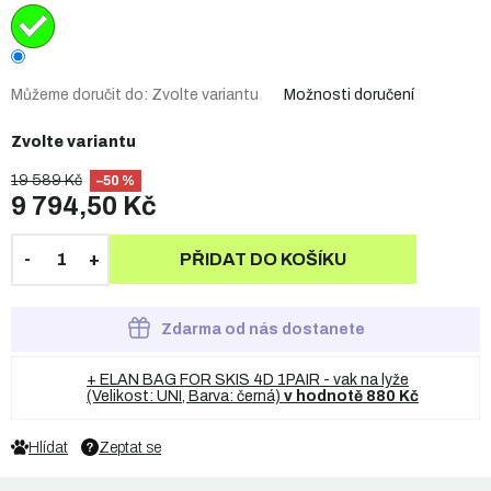
Můžeme doručit do:
Zvolte variantu
Možnosti doručení
Zvolte variantu
19 589 Kč
–50 %
9 794,50 Kč
PŘIDAT DO KOŠÍKU
Zdarma od nás dostanete
+ ELAN BAG FOR SKIS 4D 1PAIR - vak na lyže
(Velikost: UNI, Barva: černá)
v hodnotě 880 Kč
Hlídat
Zeptat se