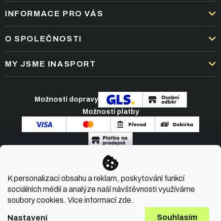
INFORMACE PRO VÁS
DOPRAVA A PLATBA
O SPOLEČNOSTI
OBCHODNÍ PODMÍNKY
KARIÉRA
MY JSME INASPORT
REKLAMACE A VRÁCENÍ ZBOŽÍ
NEJČASTĚJŠÍ OTÁZKY
ZPRACOVÁNÍ OSOBNÍCH ÚDAJŮ
O NÁS
PODMÍNKY AKCÍ
Možnosti dopravy
ČLÁNKY A NOVINKY
Možnosti platby
KONTAKT
Copyright 2026
INASPORT.CZ
. Všechna práva
K personalizaci obsahu a reklam, poskytování funkcí
vyhrazena.
sociálních médií a analýze naší návštěvnosti využíváme
soubory cookies. Více informací
zde
.
Souhlasím
Nastavení
Vytvořil Shoptet Premium