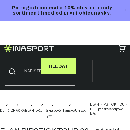
Přejít
Po
registraci
máte 10% slevu na celý
na
sortiment hned od první objednávky.
obsah
NÁ
KO
HLEDAT
ELAN RIPSTICK TOUR
88 – pánské skialpové
Domů
ZNAČKA
ELAN
Lyže
Skialpové
Pánské/Unisex
lyže
lyže