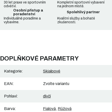
30 let praxe ve sportovním
Kompletní sportovní vybavení
odvětví.
na jednom místě.
Osobní přístup a
Spolehlivý partner
poradenství
Individuálně poradíme a
Kvalitní služby a bohaté
vybavíme.
zkušenosti.
DOPLŇKOVÉ PARAMETRY
Kategorie
:
Skialpové
EAN
:
Zvolte variantu
Pohlaví
:
dívčí
Barva
:
Fialová
,
Růžová