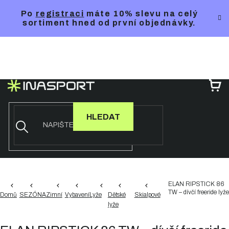
Přejít
Po
registraci
máte 10% slevu na celý
na
sortiment hned od první objednávky.
obsah
NÁ
KO
HLEDAT
ELAN RIPSTICK 86
TW – dívčí freeride lyže
Domů
SEZÓNA
Zimní
Vybavení
Lyže
Dětské
Skialpové
lyže