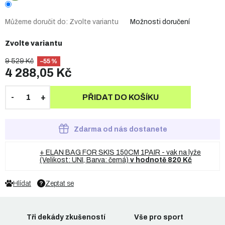
Můžeme doručit do:
Zvolte variantu
Možnosti doručení
Zvolte variantu
9 529 Kč
–55 %
4 288,05 Kč
PŘIDAT DO KOŠÍKU
Zdarma od nás dostanete
+ ELAN BAG FOR SKIS 150CM 1PAIR - vak na lyže
(Velikost: UNI, Barva: černá)
v hodnotě 820 Kč
Hlídat
Zeptat se
Tři dekády zkušeností
Vše pro sport