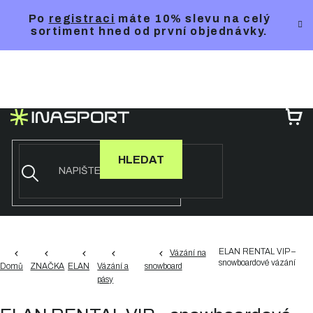
Přejít
Po
registraci
máte 10% slevu na celý
na
sortiment hned od první objednávky.
obsah
NÁ
KO
HLEDAT
ELAN RENTAL VIP –
Vázání na
snowboardové vázání
Domů
ZNAČKA
ELAN
Vázání a
snowboard
pásy