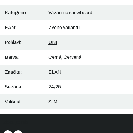
Kategorie
:
Vázání na snowboard
EAN
:
Zvolte variantu
Pohlaví
:
UNI
Barva
:
Černá
,
Červená
Značka
:
ELAN
Sezóna
:
24/25
Velikost
:
S-M
Z
Sledujte nás
á
p