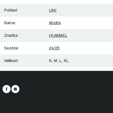
Pohlaví
:
UNI
Barva
:
Modrá
Značka
:
HUMMEL
Sezóna
:
24/25
Velikost
:
S, M, L, XL
Z
Sledujte nás
á
p
a
t
+420 545 422 430
(Po-Pá: 9:00 - 15:30)
í
eshop@inasport.cz
Odpovíme do 24 h