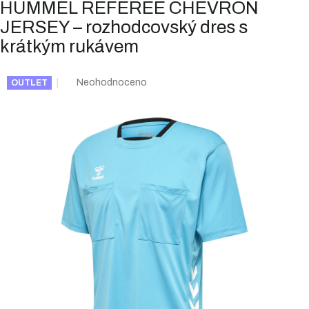
HUMMEL REFEREE CHEVRON
JERSEY – rozhodcovský dres s
krátkým rukávem
Průměrné
Neohodnoceno
OUTLET
hodnocení
produktu
je
0,0
z
5
hvězdiček.