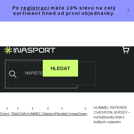
Přejít
Po
registraci
máte 10% slevu na celý
na
sortiment hned od první objednávky.
obsah
NÁ
KO
HLEDAT
HUMMEL REFEREE
CHEVRON JERSEY –
Domů
ZNAČKA
HUMMEL
Oblečení
Pánské/Unisex
Dresy
rozhodcovský dres s
krátkým rukávem