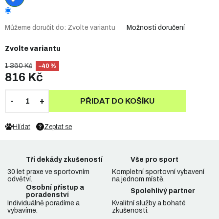
Můžeme doručit do:
Zvolte variantu
Možnosti doručení
Zvolte variantu
1 360 Kč
–40 %
816 Kč
PŘIDAT DO KOŠÍKU
Hlídat
Zeptat se
Tři dekády zkušeností
Vše pro sport
30 let praxe ve sportovním
Kompletní sportovní vybavení
odvětví.
na jednom místě.
Osobní přístup a
Spolehlivý partner
poradenství
Individuálně poradíme a
Kvalitní služby a bohaté
vybavíme.
zkušenosti.