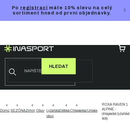
Přejít
Po
registraci
máte 10% slevu na celý
na
sortiment hned od první objednávky.
obsah
NÁ
KO
HLEDAT
ROXA RAVEN 1
ALPINE -
Domů
SEZÓNA
Zimní
Obuv
Lyžařská
Dětská
Chlapecká/Unisex
chlapecké lyžařské
obuv
boty