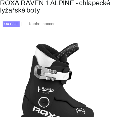
ROXA RAVEN 1 ALPINE - chlapecké
lyžařské boty
Průměrné
Neohodnoceno
OUTLET
hodnocení
produktu
je
0,0
z
5
hvězdiček.