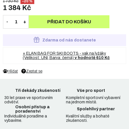
1 730 Kč
–20 %
1 384 Kč
PŘIDAT DO KOŠÍKU
Zdarma od nás dostanete
+ ELAN BAG FOR SKI BOOTS - vak na lyžáky
(Velikost: UNI, Barva: černá)
v hodnotě 610 Kč
Hlídat
Zeptat se
Tři dekády zkušeností
Vše pro sport
30 let praxe ve sportovním
Kompletní sportovní vybavení
odvětví.
na jednom místě.
Osobní přístup a
Spolehlivý partner
poradenství
Individuálně poradíme a
Kvalitní služby a bohaté
vybavíme.
zkušenosti.