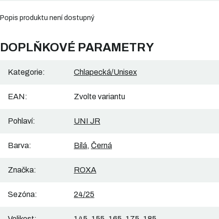
Popis produktu není dostupný
DOPLŇKOVÉ PARAMETRY
Kategorie
:
Chlapecká/Unisex
EAN
:
Zvolte variantu
Pohlaví
:
UNI JR
Barva
:
Bílá
,
Černá
Značka
:
ROXA
Sezóna
:
24/25
Velikost
:
145, 155, 165, 175, 185