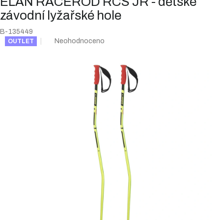
ELAN RACEROD RCS JR - dětské
závodní lyžařské hole
B-135449
Průměrné
Neohodnoceno
OUTLET
hodnocení
produktu
je
0,0
z
5
hvězdiček.