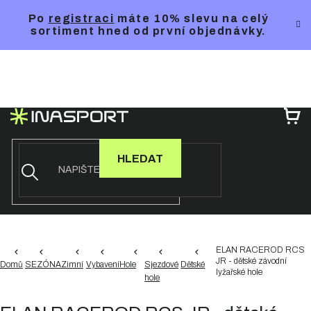
Přejít
Po
registraci
máte 10% slevu na celý
na
sortiment hned od první objednávky.
obsah
NÁ
KO
HLEDAT
ELAN RACEROD RCS
JR - dětské závodní
Domů
SEZÓNA
Zimní
Vybavení
Hole
Sjezdové
Dětské
lyžařské hole
hole