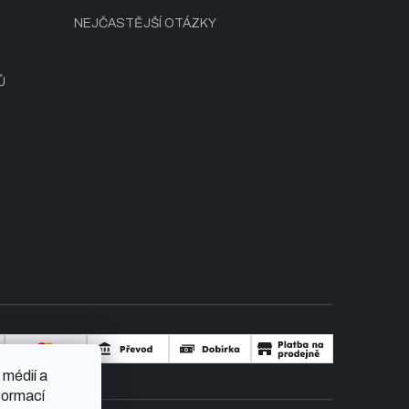
NEJČASTĚJŠÍ OTÁZKY
Ů
 médií a
formací