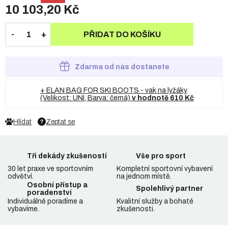
10 103,20 Kč
PŘIDAT DO KOŠÍKU
Zdarma od nás dostanete
+ ELAN BAG FOR SKI BOOTS - vak na lyžáky
(Velikost: UNI, Barva: černá)
v hodnotě 610 Kč
Hlídat
Zeptat se
Tři dekády zkušeností
Vše pro sport
30 let praxe ve sportovním
Kompletní sportovní vybavení
odvětví.
na jednom místě.
Osobní přístup a
Spolehlivý partner
poradenství
Individuálně poradíme a
Kvalitní služby a bohaté
vybavíme.
zkušenosti.