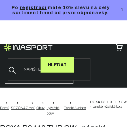
Přejít
Po
registraci
máte 10% slevu na celý
na
sortiment hned od první objednávky.
obsah
NÁ
KO
HLEDAT
ROXA R3 110 TI IR GW
- pánské lyžařské boty
Domů
SEZÓNA
Zimní
Obuv
Lyžařská
Pánská/Unisex
obuv