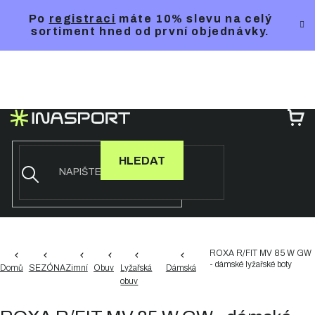
Přejít
Po
registraci
máte 10% slevu na celý
na
sortiment hned od první objednávky.
obsah
NÁ
KO
HLEDAT
ROXA R/FIT MV 85 W GW
- dámské lyžařské boty
Domů
SEZÓNA
Zimní
Obuv
Lyžařská
Dámská
obuv