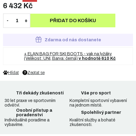
6 432 Kč
PŘIDAT DO KOŠÍKU
Zdarma od nás dostanete
+ ELAN BAG FOR SKI BOOTS - vak na lyžáky
(Velikost: UNI, Barva: černá)
v hodnotě 610 Kč
Hlídat
Zeptat se
Tři dekády zkušeností
Vše pro sport
30 let praxe ve sportovním
Kompletní sportovní vybavení
odvětví.
na jednom místě.
Osobní přístup a
Spolehlivý partner
poradenství
Individuálně poradíme a
Kvalitní služby a bohaté
vybavíme.
zkušenosti.