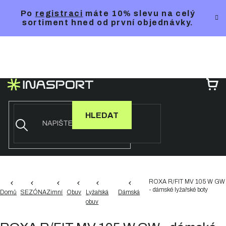
Přejít
Po
registraci
máte 10% slevu na celý
na
sortiment hned od první objednávky.
obsah
NÁ
KO
HLEDAT
ROXA R/FIT MV 105 W GW
- dámské lyžařské boty
Domů
SEZÓNA
Zimní
Obuv
Lyžařská
Dámská
obuv