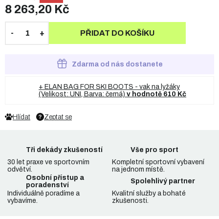
8 263,20 Kč
PŘIDAT DO KOŠÍKU
Zdarma od nás dostanete
+ ELAN BAG FOR SKI BOOTS - vak na lyžáky
(Velikost: UNI, Barva: černá)
v hodnotě 610 Kč
Hlídat
Zeptat se
Tři dekády zkušeností
Vše pro sport
30 let praxe ve sportovním
Kompletní sportovní vybavení
odvětví.
na jednom místě.
Osobní přístup a
Spolehlivý partner
poradenství
Individuálně poradíme a
Kvalitní služby a bohaté
vybavíme.
zkušenosti.