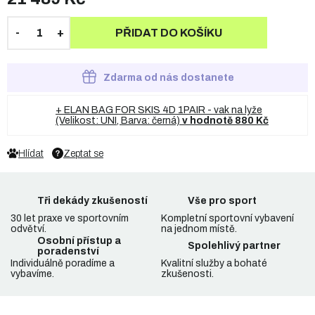
PŘIDAT DO KOŠÍKU
Zdarma od nás dostanete
+ ELAN BAG FOR SKIS 4D 1PAIR - vak na lyže
(Velikost: UNI, Barva: černá)
v hodnotě 880 Kč
Hlídat
Zeptat se
Tři dekády zkušeností
Vše pro sport
30 let praxe ve sportovním
Kompletní sportovní vybavení
odvětví.
na jednom místě.
Osobní přístup a
Spolehlivý partner
poradenství
Individuálně poradíme a
Kvalitní služby a bohaté
vybavíme.
zkušenosti.