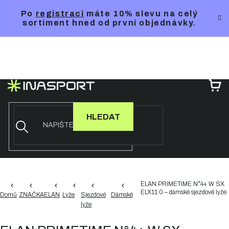
Přejít
Po
registraci
máte 10% slevu na celý
na
sortiment hned od první objednávky.
obsah
NÁ
KO
HLEDAT
ELAN PRIMETIME N°4+ W SX
ELX11.0 – dámské sjezdové lyže
Domů
ZNAČKA
ELAN
Lyže
Sjezdové
Dámské
lyže