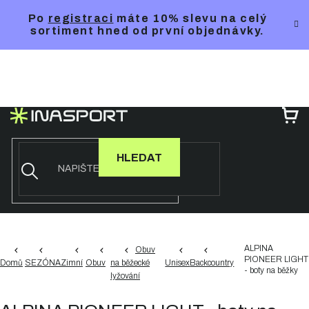
Přejít
Po
registraci
máte 10% slevu na celý
na
sortiment hned od první objednávky.
obsah
NÁ
KO
HLEDAT
ALPINA
Obuv
PIONEER LIGHT
Domů
SEZÓNA
Zimní
Obuv
na běžecké
Unisex
Backcountry
- boty na běžky
lyžování