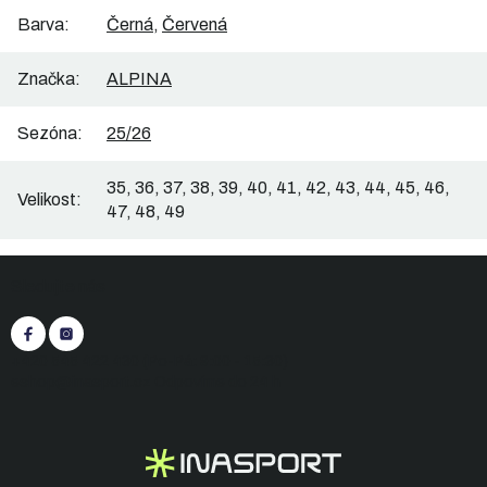
Barva
:
Černá
,
Červená
Značka
:
ALPINA
Sezóna
:
25/26
35, 36, 37, 38, 39, 40, 41, 42, 43, 44, 45, 46,
Velikost
:
47, 48, 49
Z
Sledujte nás
á
p
a
t
+420 545 422 430
(Po-Pá: 9:00 - 15:30)
í
eshop@inasport.cz
Odpovíme do 24 h