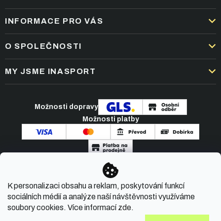
INFORMACE PRO VÁS
DOPRAVA A PLATBA
O SPOLEČNOSTI
OBCHODNÍ PODMÍNKY
KARIÉRA
MY JSME INASPORT
REKLAMACE A VRÁCENÍ ZBOŽÍ
NEJČASTĚJŠÍ OTÁZKY
ZPRACOVÁNÍ OSOBNÍCH ÚDAJŮ
O NÁS
PODMÍNKY AKCÍ
Možnosti dopravy
ČLÁNKY A NOVINKY
Možnosti platby
KONTAKT
Copyright 2026
INASPORT.CZ
. Všechna práva
K personalizaci obsahu a reklam, poskytování funkcí
vyhrazena.
sociálních médií a analýze naší návštěvnosti využíváme
soubory cookies. Více informací
zde
.