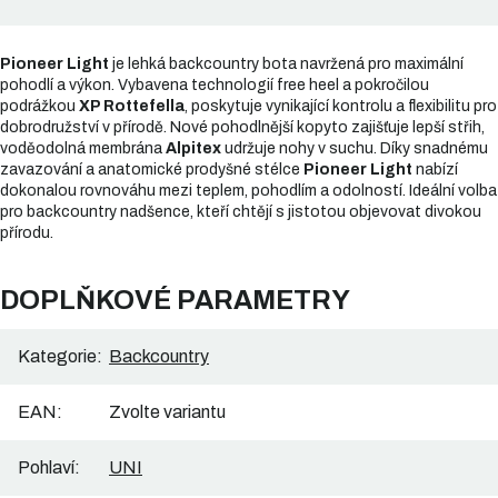
Pioneer Light
je lehká backcountry bota navržená pro maximální
pohodlí a výkon. Vybavena technologií free heel a pokročilou
podrážkou
XP Rottefella
, poskytuje vynikající kontrolu a flexibilitu pro
dobrodružství v přírodě. Nové pohodlnější kopyto zajišťuje lepší střih,
voděodolná membrána
Alpitex
udržuje nohy v suchu. Díky snadnému
zavazování a anatomické prodyšné stélce
Pioneer Light
nabízí
dokonalou rovnováhu mezi teplem, pohodlím a odolností. Ideální volba
pro backcountry nadšence, kteří chtějí s jistotou objevovat divokou
přírodu.
DOPLŇKOVÉ PARAMETRY
Kategorie
:
Backcountry
EAN
:
Zvolte variantu
Pohlaví
:
UNI