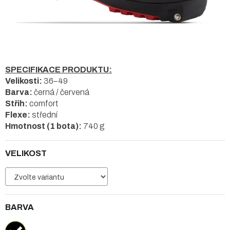
SPECIFIKACE PRODUKTU:
Velikosti:
36–49
Barva:
černá / červená
Střih:
comfort
Flexe:
střední
Hmotnost (1 bota):
740 g
VELIKOST
BARVA