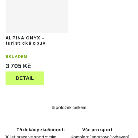
ALPINA ONYX –
turistická obuv
SKLADEM
3 705 Kč
DETAIL
5
položek celkem
O
v
l
á
Tři dekády zkušeností
Vše pro sport
d
30 let praxe ve sportovním
Kompletní sportovní vybavení