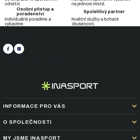
a
odvětví.
na jednom místě.
c
Osobní přístup a
Spolehlivý partner
í
poradenství
p
Individuálně poradíme a
Kvalitní služby a bohaté
vybavíme.
zkušenosti.
r
Z
v
Sledujte nás
á
k
p
y
v
a
ý
t
+420 545 422 430
(Po-Pá: 9:00 - 15:30)
p
í
eshop@inasport.cz
Odpovíme do 24 h
i
s
u
INFORMACE PRO VÁS
DOPRAVA A PLATBA
O SPOLEČNOSTI
OBCHODNÍ PODMÍNKY
KARIÉRA
MY JSME INASPORT
REKLAMACE A VRÁCENÍ ZBOŽÍ