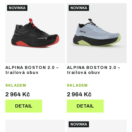
Ř
V
a
NOVINKA
NOVINKA
ý
z
p
e
i
n
s
í
p
p
r
r
o
o
d
d
u
u
ALPINA BOSTON 2.0 –
ALPINA BOSTON 2.0 –
k
k
trailová obuv
trailová obuv
t
t
ů
ů
SKLADEM
SKLADEM
2 964 Kč
2 964 Kč
DETAIL
DETAIL
NOVINKA