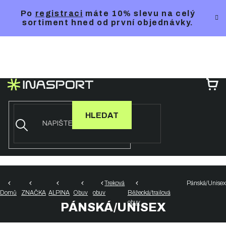
Přejít
Po
registraci
máte 10% slevu na celý
na
sortiment hned od první objednávky.
obsah
NÁ
KO
HLEDAT
Treková
Pánská/Unisex
Domů
ZNAČKA
ALPINA
Obuv
obuv
Běžecká/trailová
obuv
PÁNSKÁ/UNISEX