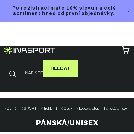
Přejít
Po
registraci
máte 10% slevu na celý
na
sortiment hned od první objednávky.
obsah
NÁ
KO
HLEDAT
Domů
SPORT
Trekking
Obuv
Lovecká obuv
Pánská/Unisex
PÁNSKÁ/UNISEX