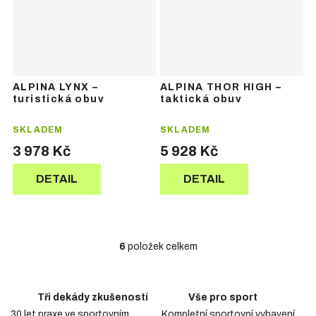
ALPINA LYNX –
ALPINA THOR HIGH –
turistická obuv
taktická obuv
SKLADEM
SKLADEM
3 978 Kč
5 928 Kč
DETAIL
DETAIL
6
položek celkem
O
v
l
á
Tři dekády zkušeností
Vše pro sport
d
30 let praxe ve sportovním
Kompletní sportovní vybavení