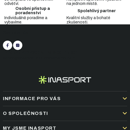
a
odvětví.
na jednom místě.
c
Osobní přístup a
Spolehlivý partner
í
poradenství
p
Individuálně poradíme a
Kvalitní služby a bohaté
vybavíme.
zkušenosti.
r
Z
v
Sledujte nás
á
k
p
y
v
a
ý
t
+420 545 422 430
(Po-Pá: 9:00 - 15:30)
p
í
eshop@inasport.cz
Odpovíme do 24 h
i
s
u
INFORMACE PRO VÁS
DOPRAVA A PLATBA
O SPOLEČNOSTI
OBCHODNÍ PODMÍNKY
KARIÉRA
MY JSME INASPORT
REKLAMACE A VRÁCENÍ ZBOŽÍ