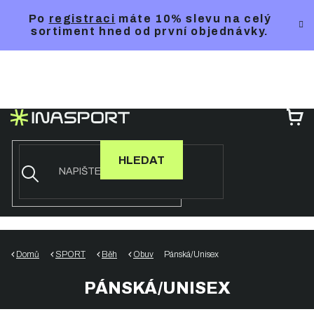
Přejít
Po
registraci
máte 10% slevu na celý
na
sortiment hned od první objednávky.
obsah
NÁ
KO
HLEDAT
Domů
SPORT
Běh
Obuv
Pánská/Unisex
PÁNSKÁ/UNISEX