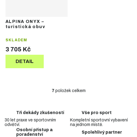
ALPINA ONYX –
turistická obuv
SKLADEM
3 705 Kč
DETAIL
7
položek celkem
O
v
l
á
Tři dekády zkušeností
Vše pro sport
d
30 let praxe ve sportovním
Kompletní sportovní vybavení
a
odvětví.
na jednom místě.
c
Osobní přístup a
Spolehlivý partner
í
poradenství