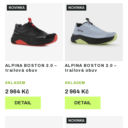
Ř
V
a
NOVINKA
NOVINKA
ý
z
p
e
i
n
s
í
p
p
r
r
o
o
d
d
u
u
ALPINA BOSTON 2.0 –
ALPINA BOSTON 2.0 –
k
k
trailová obuv
trailová obuv
t
t
ů
ů
SKLADEM
SKLADEM
2 964 Kč
2 964 Kč
DETAIL
DETAIL
NOVINKA