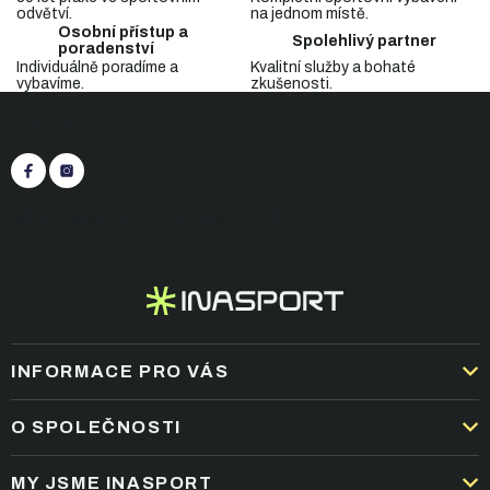
a
odvětví.
na jednom místě.
c
Osobní přístup a
Spolehlivý partner
í
poradenství
p
Individuálně poradíme a
Kvalitní služby a bohaté
vybavíme.
zkušenosti.
r
Z
v
Sledujte nás
á
k
p
y
v
a
ý
t
+420 545 422 430
(Po-Pá: 9:00 - 15:30)
p
í
eshop@inasport.cz
Odpovíme do 24 h
i
s
u
INFORMACE PRO VÁS
DOPRAVA A PLATBA
O SPOLEČNOSTI
OBCHODNÍ PODMÍNKY
KARIÉRA
MY JSME INASPORT
REKLAMACE A VRÁCENÍ ZBOŽÍ