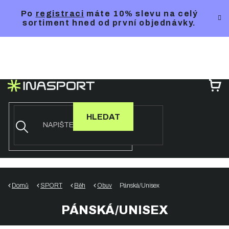
Přejít
Po
registraci
máte 10% slevu na celý
na
sortiment hned od první objednávky.
obsah
NÁ
KO
HLEDAT
Domů
SPORT
Běh
Obuv
Pánská/Unisex
PÁNSKÁ/UNISEX