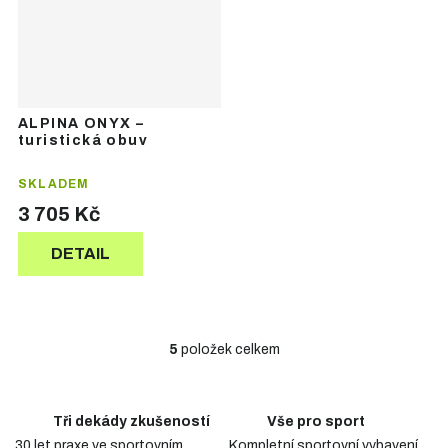
ALPINA ONYX –
turistická obuv
SKLADEM
3 705 Kč
DETAIL
5
položek celkem
O
v
l
á
Tři dekády zkušeností
Vše pro sport
d
30 let praxe ve sportovním
Kompletní sportovní vybavení