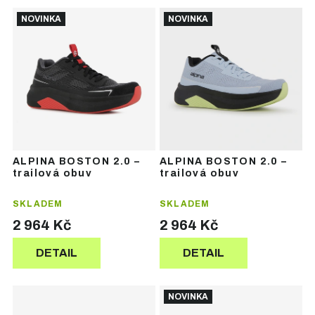
Ř
V
a
NOVINKA
NOVINKA
ý
z
p
e
i
n
s
í
p
p
r
r
o
o
d
d
u
u
ALPINA BOSTON 2.0 –
ALPINA BOSTON 2.0 –
k
k
trailová obuv
trailová obuv
t
t
ů
ů
SKLADEM
SKLADEM
2 964 Kč
2 964 Kč
DETAIL
DETAIL
NOVINKA