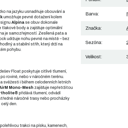
tko na jazyku usnadňuje obouvání a
Barva
:
ck
umožňuje pevné dotažení kolem
esignu
Alpina
se obuv dokonale
 tlakové body a zajišťuje optimální
Značka
:
na je samozřejmostí. Zesílená pata a
lock udržuje nohu pevně na místě – bez
Sezóna
:
odlný a stabilní střih, který drží na
ckém pohybu.
Velikost
:
šev Float poskytuje citlivé tlumení,
te po rovině, nebo v náročném terénu.
a svěžesti i během celodenních letních
AirM Mono-Mesh
zajišťuje nepřetržitou
rtholite®
přidává tlumení, odvádí
 středně náročné trasy nebo procházky
 celý den.
olehlivou trakci na písku, kamenech,