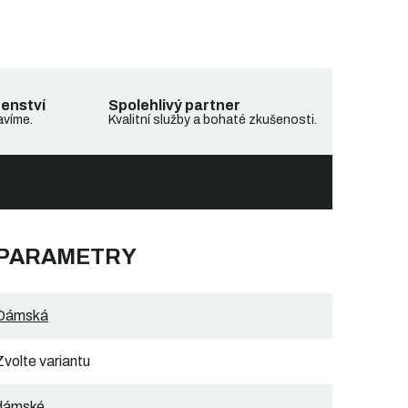
denství
Spolehlivý partner
avíme.
Kvalitní služby a bohaté zkušenosti.
 PARAMETRY
Dámská
Zvolte variantu
dámské