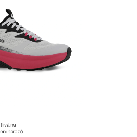
itlivá na
mení nárazů