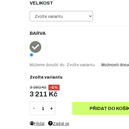
VELIKOST
BARVA
Můžeme doručit do:
Zvolte variantu
Možnosti doru
Zvolte variantu
3 380 Kč
–5 %
3 211 Kč
PŘIDAT DO KOŠÍ
Hlídat
Zeptat se