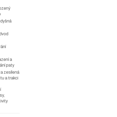
rozený
b
rodyšná
odvod
rání
azení a
ání paty
a zesílená
itu a trakci
í
sy,
ivity