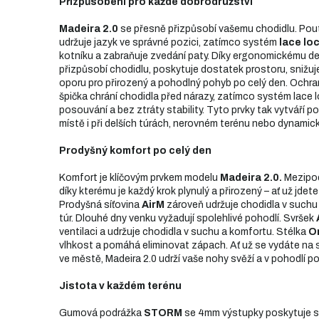
Přizpůsobení pro každé dobrodružství
Madeira 2.0
se přesně přizpůsobí vašemu chodidlu. Pou
udržuje jazyk ve správné pozici, zatímco systém
lace lo
kotníku a zabraňuje zvedání paty. Díky ergonomickému d
přizpůsobí chodidlu, poskytuje dostatek prostoru, snižuje
oporu pro přirozený a pohodlný pohyb po celý den. Ochra
špička chrání chodidla před nárazy, zatímco systém lace 
posouvání a bez ztráty stability. Tyto prvky tak vytváří poh
místě i při delších túrách, nerovném terénu nebo dynami
Prodyšný komfort po celý den
Komfort je klíčovým prvkem modelu
Madeira 2.0.
Mezipode
díky kterému je každý krok plynulý a přirozený – ať už jde
Prodyšná síťovina
AirM
zároveň udržuje chodidla v suchu 
túr. Dlouhé dny venku vyžadují spolehlivé pohodlí. Svršek
ventilaci a udržuje chodidla v suchu a komfortu. Stélka
O
vlhkost a pomáhá eliminovat zápach. Ať už se vydáte na
ve městě, Madeira 2.0 udrží vaše nohy svěží a v pohodlí po
Jistota v každém terénu
Gumová podrážka
STORM
se 4mm výstupky poskytuje sp