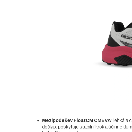
5
hvězdiček.
Mezipodešev FloatCM CMEVA
: lehká a c
došlap, poskytuje stabilní krok a účinné tlu