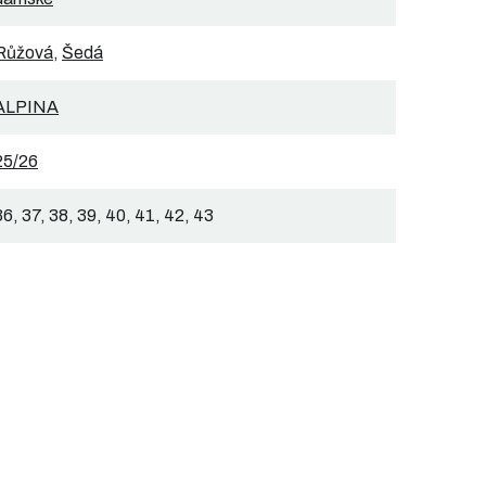
Růžová
,
Šedá
ALPINA
25/26
36, 37, 38, 39, 40, 41, 42, 43