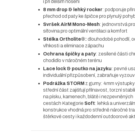
i při delším nošení
8 mm drop & lehký rocker
: podporuje při
přechod od paty ke špičce pro plynulý pohy
Svršek AirM Mono-Mesh
: jednovrstvá p
síťovina pro optimální ventilaci a komfort
Stélka Ortholite®:
dlouhodobé pohodlí, 
vlhkosti a eliminace zápachu
Ochrana špičky a paty
: zesílené části ch
chodidlo v náročném terénu
Lace lock & poutko na jazyku
: pevné us
individuální přizpůsobení, zabraňuje vyzouv
Podrážka STORM
z gumy: 4mm výstupky 
střední část zajišťují přilnavost, torzní stabil
na písku, kamenech, blátě i nezpevněných
cestách Kategorie
Soft
: lehká a univerzáln
konstrukce vhodná pro středně náročné tra
štěrkové cesty i každodenní outdoorové akt