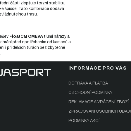
ní části zlepšuje torzní stabilitu,
 ke špičce. Tato kombinace dodává
zvládnutelnou trasu.
dešev
FloatCM CMEVA
tlumí nárazy a
e chrání před opotřebením od kamenů a
í i při delších túrách bez zbytečné
.
INFORMACE PRO VÁS
DOPRAVA A PLATBA
OBCHODNÍ PODMÍNKY
REKLAMACE A VRÁCENÍ ZBOŽÍ
ZPRACOVÁNÍ OSOBNÍCH ÚDAJ
PODMÍNKY AKCÍ