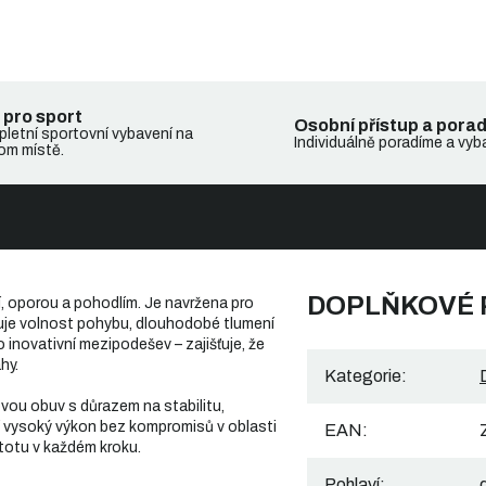
 pro sport
Osobní přístup a pora
letní sportovní vybavení na
Individuálně poradíme a vyb
om místě.
DOPLŇKOVÉ
í, oporou a pohodlím. Je navržena pro
uje volnost pohybu, dlouhodobé tlumení
 inovativní mezipodešev – zajišťuje, že
hy.
Kategorie
:
lovou obuv s důrazem na stabilitu,
jí vysoký výkon bez kompromisů v oblasti
EAN
:
totu v každém kroku.
Pohlaví
: