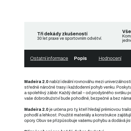
Vše
Tři dekády zkušeností
Komp
30 let praxe ve sportovním odvětví.
jedn
Ostatní informace
Popis
Hodnocení
Madeira 2.0
nabízí ideální rovnováhu mezi univerzálnost
středně náročné trasy i každodenní pohyb venku. Poskyt
a spolehlivý záběr. Každý detail – od prodyšného svršku po
vaše dobrodružství bude pohodlné, bezpečné a bez náma
Madeira 2.0
je určena pro ty, kteří hledají prémiovou trai
pohodlí a lehkost. Použité materiály a konstrukce zajišťu
opory. Obuv se přizpůsobuje vašemu pohybu a dodává jis