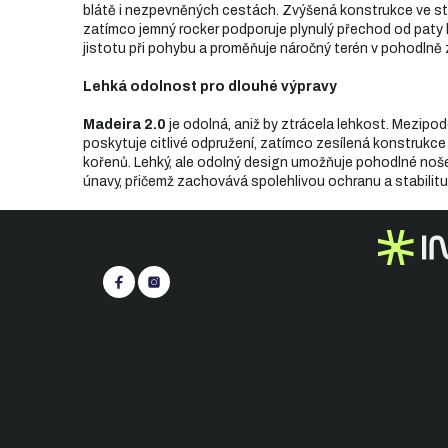
blátě i nezpevněných cestách. Zvýšená konstrukce ve střed
zatímco jemný rocker podporuje plynulý přechod od paty
jistotu při pohybu a proměňuje náročný terén v pohodlně 
Lehká odolnost pro dlouhé výpravy
Madeira 2.0
je odolná, aniž by ztrácela lehkost. Mezipo
poskytuje citlivé odpružení, zatímco zesílená konstrukc
kořenů. Lehký, ale odolný design umožňuje pohodlné nošen
únavy, přičemž zachovává spolehlivou ochranu a stabilitu
Z
Sledujte nás
á
p
a
t
+420 545 422 430
(Po-Pá: 9:00 -
í
15:30)
eshop@inasport.cz
Odpovíme do 24 h