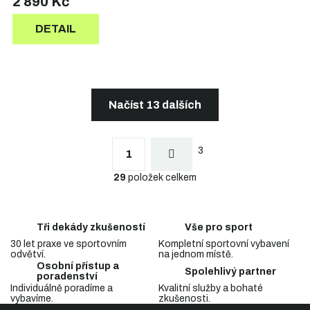
2 890 Kč
DETAIL
Načíst 13 dalších
S
t
O
r
3
v
1
á
l
n
29
položek celkem
á
k
d
o
a
v
c
á
Tři dekády zkušeností
Vše pro sport
n
í
í
30 let praxe ve sportovním
Kompletní sportovní vybavení
p
odvětví.
na jednom místě.
r
Osobní přístup a
v
Spolehlivý partner
poradenství
k
Individuálně poradíme a
Kvalitní služby a bohaté
y
vybavíme.
zkušenosti.