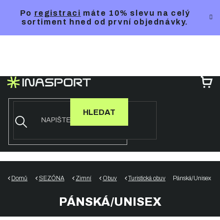
Přejít
Po
registraci
máte 10% slevu na celý
na
sortiment hned od první objednávky.
obsah
NÁ
KO
HLEDAT
Domů
SEZÓNA
Zimní
Obuv
Turistická obuv
Pánská/Unisex
PÁNSKÁ/UNISEX