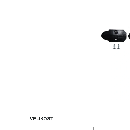
5
hvězdiček.
VELIKOST