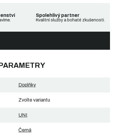
denství
Spolehlivý partner
avíme.
Kvalitní služby a bohaté zkušenosti.
 PARAMETRY
Doplňky
Zvolte variantu
UNI
Černá