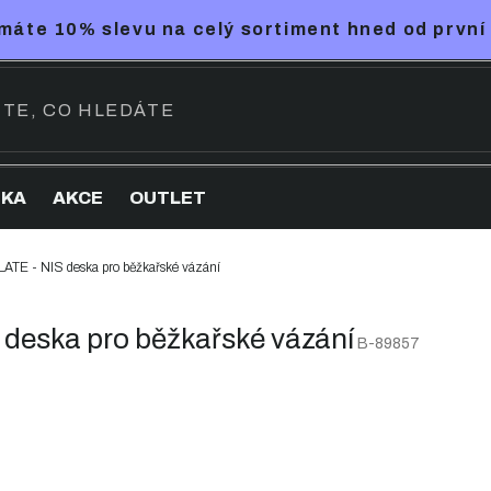
máte 10% slevu na celý sortiment hned od první
NKA
AKCE
OUTLET
E - NIS deska pro běžkařské vázání
eska pro běžkařské vázání
B-89857