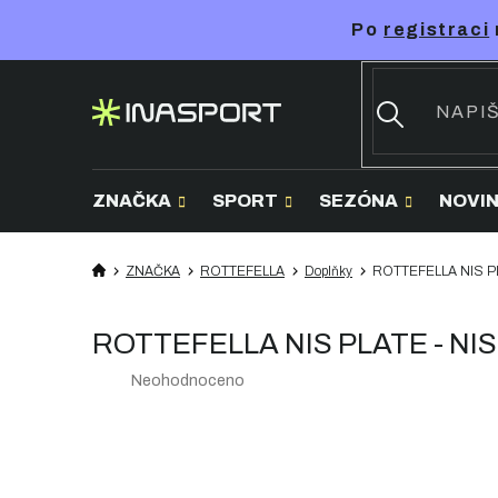
Přejít
Po
registraci
na
obsah
ZNAČKA
SPORT
SEZÓNA
NOVI
ZNAČKA
ROTTEFELLA
Doplňky
ROTTEFELLA NIS PLAT
ROTTEFELLA NIS PLATE - NIS d
Průměrné
Neohodnoceno
hodnocení
produktu
je
0,0
z