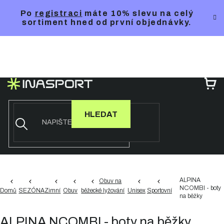
Přejít
Po
registraci
máte 10% slevu na celý
na
sortiment hned od první objednávky.
obsah
NÁ
KO
HLEDAT
ALPINA
Obuv na
NCOMBI - boty
Domů
SEZÓNA
Zimní
Obuv
běžecké lyžování
Unisex
Sportovní
na běžky
ALPINA NCOMBI - boty na běžky