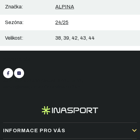
Značka
:
ALPINA
Sezóna
:
24/25
Velikost
:
38, 39, 42, 43, 44
Z
Sledujte nás
á
p
a
t
+420 545 422 430
(Po-Pá: 9:00 - 15:30)
í
eshop@inasport.cz
Odpovíme do 24 h
INFORMACE PRO VÁS