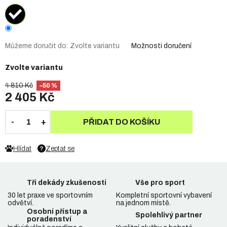
Můžeme doručit do:
Zvolte variantu
Možnosti doručení
Zvolte variantu
4 810 Kč
–50 %
2 405 Kč
PŘIDAT DO KOŠÍKU
Hlídat
Zeptat se
Tři dekády zkušeností
Vše pro sport
30 let praxe ve sportovním
Kompletní sportovní vybavení
odvětví.
na jednom místě.
Osobní přístup a
Spolehlivý partner
poradenství