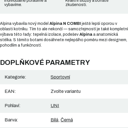
Individuálně poradíme a
Kvalitní služby a bohaté
vybavíme.
zkušenosti.
Alpina vybavila nový model
Alpina N COMBI
ještě lepší oporou v
oblasti kotníku. Tím to ale nekončí — samozřejmostí je také kompletní
výbava této řady: tepelná izolace, podešev
Alpina
a anatomická
stélka. S těmito botami dosáhnete nejlepšího poměru mezi designem,
pohodlím a funkčností.
DOPLŇKOVÉ PARAMETRY
Kategorie
:
Sportovní
EAN
:
Zvolte variantu
Pohlaví
:
UNI
Barva
:
Bílá
,
Černá