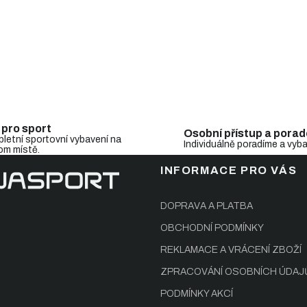
p
i
s
u
 pro sport
Osobní přístup a porad
letní sportovní vybavení na
Individuálně poradíme a vyb
om místě.
INFORMACE PRO VÁS
DOPRAVA A PLATBA
OBCHODNÍ PODMÍNKY
REKLAMACE A VRÁCENÍ ZBOŽÍ
ZPRACOVÁNÍ OSOBNÍCH ÚDAJ
PODMÍNKY AKCÍ