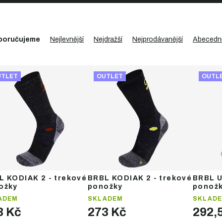
poručujeme
Nejlevnější
Nejdražší
Nejprodávanější
Abecedn
UTLET
OUTLET
OUTL
L KODIAK 2 - trekové
BRBL KODIAK 2 - trekové
BRBL U
ožky
ponožky
ponož
ADEM
SKLADEM
SKLAD
3 Kč
273 Kč
292,