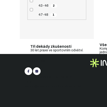
43-46
2
47-48
1
Vše
Tři dekády zkušeností
Komp
30 let praxe ve sportovním odvětví.
jedn
Z
Sledujte nás
á
p
a
t
+420 545 422 430
(Po-Pá: 9:00 -
í
15:30)
eshop@inasport.cz
Odpovíme do 24 h