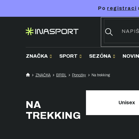
Přejít
Po
registraci
na
obsah
ZNAČKA
SPORT
SEZÓNA
NOVI
ZNAČKA
BRBL
Ponožky
Na trekking
NA
Unisex
TREKKING