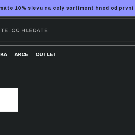
máte 10% slevu na celý sortiment hned od první
NKA
AKCE
OUTLET