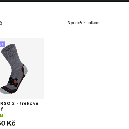
3
položek celkem
ě
ET
RSO 2 - trekové
ky
EM
50 Kč