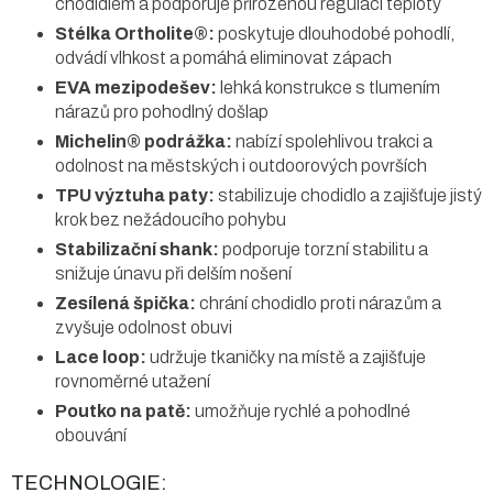
chodidlem a podporuje přirozenou regulaci teploty
Stélka Ortholite®:
poskytuje dlouhodobé pohodlí,
odvádí vlhkost a pomáhá eliminovat zápach
EVA mezipodešev:
lehká konstrukce s tlumením
nárazů pro pohodlný došlap
Michelin® podrážka:
nabízí spolehlivou trakci a
odolnost na městských i outdoorových površích
TPU výztuha paty:
stabilizuje chodidlo a zajišťuje jistý
krok bez nežádoucího pohybu
Stabilizační shank:
podporuje torzní stabilitu a
snižuje únavu při delším nošení
Zesílená špička:
chrání chodidlo proti nárazům a
zvyšuje odolnost obuvi
Lace loop:
udržuje tkaničky na místě a zajišťuje
rovnoměrné utažení
Poutko na patě:
umožňuje rychlé a pohodlné
obouvání
TECHNOLOGIE: