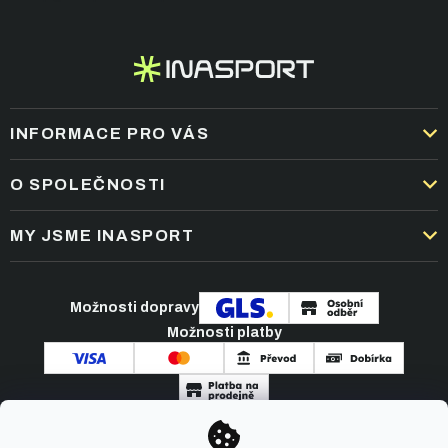
INFORMACE PRO VÁS
DOPRAVA A PLATBA
O SPOLEČNOSTI
OBCHODNÍ PODMÍNKY
KARIÉRA
MY JSME INASPORT
REKLAMACE A VRÁCENÍ ZBOŽÍ
NEJČASTĚJŠÍ OTÁZKY
ZPRACOVÁNÍ OSOBNÍCH ÚDAJŮ
O NÁS
PODMÍNKY AKCÍ
Možnosti dopravy
ČLÁNKY A NOVINKY
Možnosti platby
KONTAKT