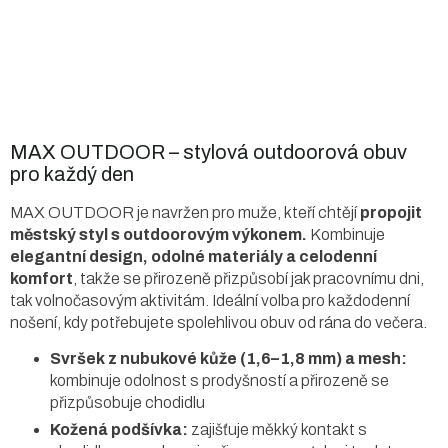
MAX OUTDOOR – stylová outdoorová obuv
pro každý den
MAX OUTDOOR je navržen pro muže, kteří chtějí
propojit
městský styl s outdoorovým výkonem.
Kombinuje
elegantní design, odolné materiály a celodenní
komfort
, takže se přirozeně přizpůsobí jak pracovnímu dni,
tak volnočasovým aktivitám. Ideální volba pro každodenní
nošení, kdy potřebujete spolehlivou obuv od rána do večera.
Svršek z nubukové kůže (1,6–1,8 mm) a mesh:
kombinuje odolnost s prodyšností a přirozeně se
přizpůsobuje chodidlu
Kožená podšívka:
zajišťuje měkký kontakt s