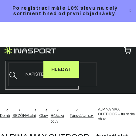
Přejít
Po
registraci
máte 10% slevu na celý
na
sortiment hned od první objednávky.
obsah
NÁ
KO
HLEDAT
ALPINA MAX
OUTDOOR – turistická
Domů
SEZÓNA
Letní
Obuv
Běžecká
Pánská/Unisex
obuv
obuv