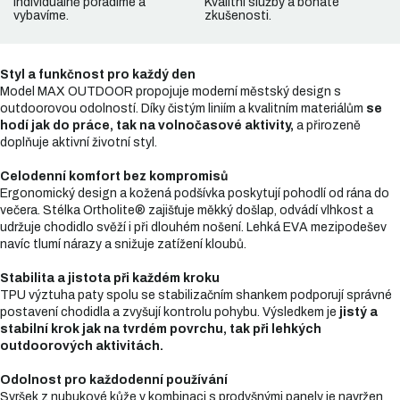
Individuálně poradíme a
Kvalitní služby a bohaté
vybavíme.
zkušenosti.
Styl a funkčnost pro každý den
Model MAX OUTDOOR propojuje moderní městský design s
outdoorovou odolností. Díky čistým liniím a kvalitním materiálům
se
hodí jak do práce, tak na volnočasové aktivity,
a přirozeně
doplňuje aktivní životní styl.
Celodenní komfort bez kompromisů
Ergonomický design a kožená podšívka poskytují pohodlí od rána do
večera. Stélka Ortholite® zajišťuje měkký došlap, odvádí vlhkost a
udržuje chodidlo svěží i při dlouhém nošení. Lehká EVA mezipodešev
navíc tlumí nárazy a snižuje zatížení kloubů.
Stabilita a jistota při každém kroku
TPU výztuha paty spolu se stabilizačním shankem podporují správné
postavení chodidla a zvyšují kontrolu pohybu. Výsledkem je
jistý a
stabilní krok jak na tvrdém povrchu, tak při lehkých
outdoorových aktivitách.
Odolnost pro každodenní používání
Svršek z nubukové kůže v kombinaci s prodyšnými panely je navržen