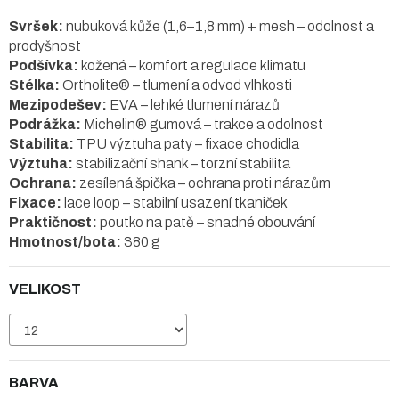
Svršek:
nubuková kůže (1,6–1,8 mm) + mesh – odolnost a
prodyšnost
Podšívka:
kožená – komfort a regulace klimatu
Stélka:
Ortholite® – tlumení a odvod vlhkosti
Mezipodešev:
EVA – lehké tlumení nárazů
Podrážka:
Michelin® gumová – trakce a odolnost
Stabilita:
TPU výztuha paty – fixace chodidla
Výztuha:
stabilizační shank – torzní stabilita
Ochrana:
zesílená špička – ochrana proti nárazům
Fixace:
lace loop – stabilní usazení tkaniček
Praktičnost:
poutko na patě – snadné obouvání
Hmotnost/bota:
380 g
VELIKOST
BARVA