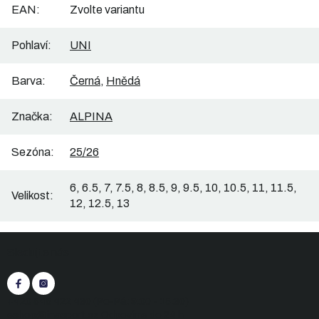
EAN
:
Zvolte variantu
Pohlaví
:
UNI
Barva
:
Černá
,
Hnědá
Značka
:
ALPINA
Sezóna
:
25/26
6, 6.5, 7, 7.5, 8, 8.5, 9, 9.5, 10, 10.5, 11, 11.5,
Velikost
:
12, 12.5, 13
Z
Sledujte nás
á
p
a
t
+420 545 422 430
(Po-Pá: 9:00 - 15:30)
í
eshop@inasport.cz
Odpovíme do 24 h