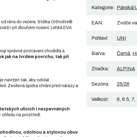
Kategorie
:
Pánská/U
od rána do večera. Stélka Ortholite®
EAN
:
Zvolte va
 svěží i při dlouhém nošení. Lehká EVA
Pohlaví
:
UNI
ují správné postavení chodidla a
Barva
:
Černá
,
H
rok jak na tvrdém povrchu, tak při
Značka
:
ALPINA
e navržen tak, aby odolal
Sezóna
:
25/26
ed. Zesílená špička chrání před nárazy a
Velikost
:
6, 6.5, 7,
městských ulicích i nezpevněných
z ohledu na prostředí.
ohodlnou, odolnou a stylovou obuv