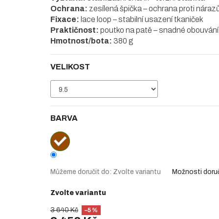
Ochrana:
zesílená špička – ochrana proti nára
Fixace:
lace loop – stabilní usazení tkaniček
Praktičnost:
poutko na patě – snadné obouvání
Hmotnost/bota:
380 g
VELIKOST
BARVA
Můžeme doručit do:
Zvolte variantu
Možnosti doru
Zvolte variantu
3 640 Kč
–5 %