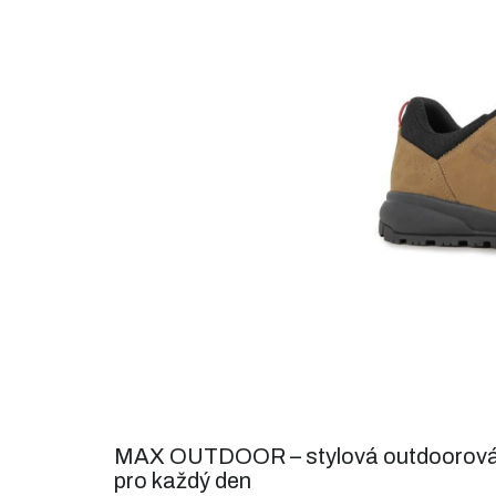
5
hvězdiček.
MAX OUTDOOR – stylová outdoorová
pro každý den