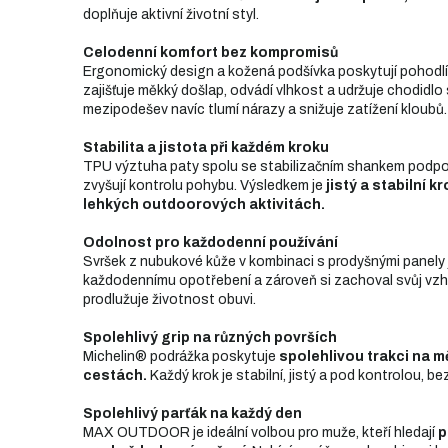
doplňuje aktivní životní styl.
Celodenní komfort bez kompromisů
Ergonomický design a kožená podšívka poskytují pohodlí 
zajišťuje měkký došlap, odvádí vlhkost a udržuje chodidlo
mezipodešev navíc tlumí nárazy a snižuje zatížení kloubů.
Stabilita a jistota při každém kroku
TPU výztuha paty spolu se stabilizačním shankem podpor
zvyšují kontrolu pohybu. Výsledkem je
jistý a stabilní k
lehkých outdoorových aktivitách.
Odolnost pro každodenní používání
Svršek z nubukové kůže v kombinaci s prodyšnými panely j
každodennímu opotřebení a zároveň si zachoval svůj vzhl
prodlužuje životnost obuvi.
Spolehlivý grip na různých površích
Michelin® podrážka poskytuje
spolehlivou trakci na 
cestách.
Každý krok je stabilní, jistý a pod kontrolou, be
Spolehlivý parťák na každý den
MAX OUTDOOR je ideální volbou pro muže, kteří hledají
p