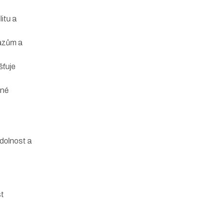
litu a
razům a
šťuje
lné
dolnost a
st