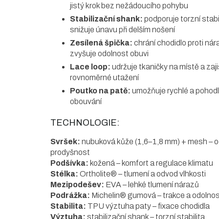
jistý krok bez nežádoucího pohybu
Stabilizační shank:
podporuje torzní stabi
snižuje únavu při delším nošení
Zesílená špička:
chrání chodidlo proti ná
zvyšuje odolnost obuvi
Lace loop:
udržuje tkaničky na místě a zaji
rovnoměrné utažení
Poutko na patě:
umožňuje rychlé a pohod
obouvání
TECHNOLOGIE:
Svršek:
nubuková kůže (1,6–1,8 mm) + mesh – o
prodyšnost
Podšívka:
kožená – komfort a regulace klimatu
Stélka:
Ortholite® – tlumení a odvod vlhkosti
Mezipodešev:
EVA – lehké tlumení nárazů
Podrážka:
Michelin® gumová – trakce a odolno
Stabilita:
TPU výztuha paty – fixace chodidla
Výztuha:
stabilizační shank – torzní stabilita