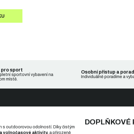
KU
 pro sport
Osobní přístup a pora
letní sportovní vybavení na
Individuálně poradíme a vyb
om místě.
DOPLŇKOVÉ
s outdoorovou odolností. Díky čistým
na volnočasové aktivity,
a přirozeně