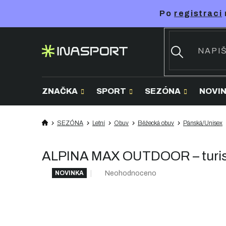
Přejít
Po
registraci
na
obsah
ZNAČKA
SPORT
SEZÓNA
NOVI
SEZÓNA
Letní
Obuv
Běžecká obuv
Pánská/Unisex
ALPINA MAX OUTDOOR – turis
Průměrné
Neohodnoceno
NOVINKA
hodnocení
produktu
je
0,0
z