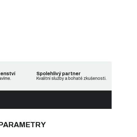
denství
Spolehlivý partner
avíme.
Kvalitní služby a bohaté zkušenosti.
 PARAMETRY