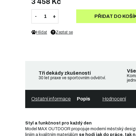
3 458 Kč
PŘIDAT DO KOŠÍ
Hlídat
Zeptat se
Vše
Tři dekády zkušeností
Komp
30 let praxe ve sportovním odvětví.
jedn
Ostatní informace
Popis
Hodnocení
Styl a funkčnost pro každý den
Model MAX OUTDOOR propojuje moderní městský design 
liniím a kvalitním materiálům
se hodí jak do práce, tak 