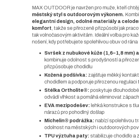
MAX OUTDOOR je navržen pro muže, kteří chtěj
městský styl s outdoorovým výkonem.
Kombi
elegantní design, odolné materiály a celode
komfort
, takže se přirozeně přizpůsobí jak prac
tak volnočasovým aktivitám. Ideální volba pro ka
nošení, kdy potřebujete spolehlivou obuv od rána
Svršek z nubukové kůže (1,6–1,8 mm) 
kombinuje odolnost s prodyšností a přiroze
přizpůsobuje chodidlu
Kožená podšívka:
zajišťuje měkký kontakt
chodidlem a podporuje přirozenou regulaci 
Stélka Ortholite®:
poskytuje dlouhodobé 
odvádí vlhkost a pomáhá eliminovat zápac
EVA mezipodešev:
lehká konstrukce s tl
nárazů pro pohodlný došlap
Michelin® podrážka:
nabízí spolehlivou tr
odolnost na městských i outdoorových pov
TPU výztuha paty:
stabilizuje chodidlo a z