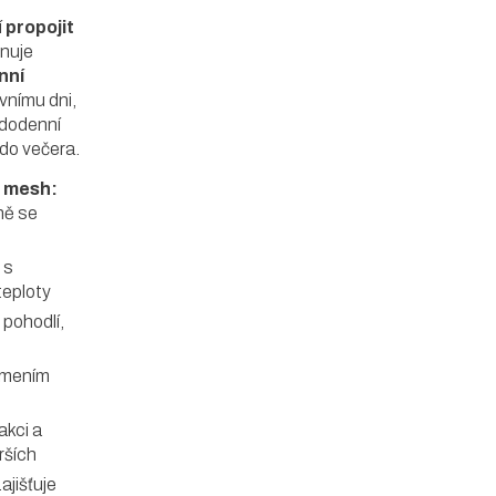
í
propojit
nuje
nní
ovnímu dni,
ždodenní
 do večera.
a mesh:
ně se
 s
teploty
pohodlí,
h
umením
akci a
rších
ajišťuje