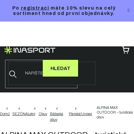
Přejít
Po
registraci
máte 10% slevu na celý
na
sortiment hned od první objednávky.
obsah
NÁ
KO
HLEDAT
ALPINA MAX
OUTDOOR – turistická
Domů
SEZÓNA
Letní
Obuv
Běžecká
Pánská/Unisex
obuv
obuv