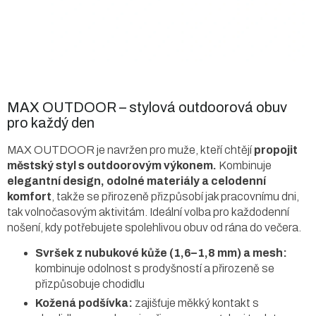
MAX OUTDOOR – stylová outdoorová obuv
pro každý den
MAX OUTDOOR je navržen pro muže, kteří chtějí
propojit
městský styl s outdoorovým výkonem.
Kombinuje
elegantní design, odolné materiály a celodenní
komfort
, takže se přirozeně přizpůsobí jak pracovnímu dni,
tak volnočasovým aktivitám. Ideální volba pro každodenní
nošení, kdy potřebujete spolehlivou obuv od rána do večera.
Svršek z nubukové kůže (1,6–1,8 mm) a mesh:
kombinuje odolnost s prodyšností a přirozeně se
přizpůsobuje chodidlu
Kožená podšívka:
zajišťuje měkký kontakt s