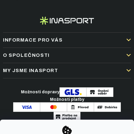
INFORMACE PRO VÁS
DOPRAVA A PLATBA
O SPOLEČNOSTI
OBCHODNÍ PODMÍNKY
KARIÉRA
MY JSME INASPORT
REKLAMACE A VRÁCENÍ ZBOŽÍ
NEJČASTĚJŠÍ OTÁZKY
ZPRACOVÁNÍ OSOBNÍCH ÚDAJŮ
O NÁS
PODMÍNKY AKCÍ
Možnosti dopravy
ČLÁNKY A NOVINKY
Možnosti platby
KONTAKT