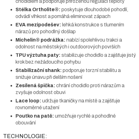
chodidlem a podporuje přirozenou regulaci teploty
Stélka Ortholite®:
poskytuje dlouhodobé pohodlí,
odvádí vlhkost a pomáhá eliminovat zápach
EVA mezipodešev:
lehká konstrukce s tlumením
nárazů pro pohodlný došlap
Michelin® podrážka:
nabízí spolehlivou trakci a
odolnost na městských i outdoorových površích
TPU výztuha paty:
stabilizuje chodidlo a zajišťuje jistý
krok bez nežádoucího pohybu
Stabilizační shank:
podporuje torzní stabilitu a
snižuje únavu při delším nošení
Zesílená špička:
chrání chodidlo proti nárazům a
zvyšuje odolnost obuvi
Lace loop:
udržuje tkaničky na místě a zajišťuje
rovnoměrné utažení
Poutko na patě:
umožňuje rychlé a pohodlné
obouvání
TECHNOLOGIE: