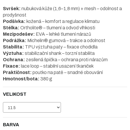
Svršek:
nubuková kůže (1,6–1,8 mm) + mesh – odolnost a
prodyšnost
Podšívka:
kožená – komfort a regulace klimatu
Stélka:
Ortholite® – tlumení a odvod vlhkosti
Mezipodešev:
EVA – lehké tlumení nárazů
Podrážka:
Michelin® gumová – trakce a odolnost
Stabilita:
TPU výztuha paty – fixace chodidla
Výztuha:
stabilizační shank – torzní stabilita
Ochrana:
zesílená špička – ochrana proti nárazům
Fixace:
lace loop – stabilní usazení tkaniček
Praktičnost:
poutko na patě – snadné obouvání
Hmotnost/bota:
380 g
VELIKOST
BARVA