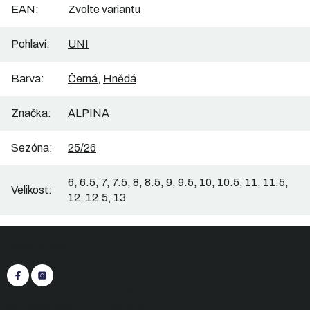
EAN
:
Zvolte variantu
Pohlaví
:
UNI
Barva
:
Černá
,
Hnědá
Značka
:
ALPINA
Sezóna
:
25/26
6, 6.5, 7, 7.5, 8, 8.5, 9, 9.5, 10, 10.5, 11, 11.5,
Velikost
:
12, 12.5, 13
Z
Sledujte nás
á
p
a
t
+420 545 422 430
(Po-Pá: 9:00 - 15:30)
í
eshop@inasport.cz
Odpovíme do 24 h