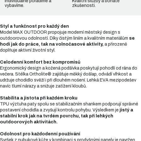
Individuálně poradíme a
Kvalitní služby a bohaté
vybavíme.
zkušenosti.
Styl a funkčnost pro každý den
Model MAX OUTDOOR propojuje moderní městský design s
outdoorovou odolností. Díky čistým liniím a kvalitním materiálům
se
hodí jak do práce, tak na volnočasové aktivity,
a přirozeně
doplňuje aktivní životní styl.
Celodenní komfort bez kompromisů
Ergonomický design a kožená podšívka poskytují pohodlí od rána do
večera. Stélka Ortholite® zajišťuje měkký došlap, odvádí vlhkost a
udržuje chodidlo svěží i při dlouhém nošení. Lehká EVA mezipodešev
navíc tlumí nárazy a snižuje zatížení kloubů.
Stabilita a jistota při každém kroku
TPU výztuha paty spolu se stabilizačním shankem podporují správné
postavení chodidla a zvyšují kontrolu pohybu. Výsledkem je
jistý a
stabilní krok jak na tvrdém povrchu, tak při lehkých
outdoorových aktivitách.
Odolnost pro každodenní používání
Svršek z nubukové kůže v kombinaci s prodyšnými panely je navržen