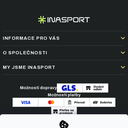
INFORMACE PRO VÁS
DOPRAVA A PLATBA
O SPOLEČNOSTI
OBCHODNÍ PODMÍNKY
KARIÉRA
MY JSME INASPORT
REKLAMACE A VRÁCENÍ ZBOŽÍ
NEJČASTĚJŠÍ OTÁZKY
ZPRACOVÁNÍ OSOBNÍCH ÚDAJŮ
O NÁS
PODMÍNKY AKCÍ
Možnosti dopravy
ČLÁNKY A NOVINKY
Možnosti platby
KONTAKT