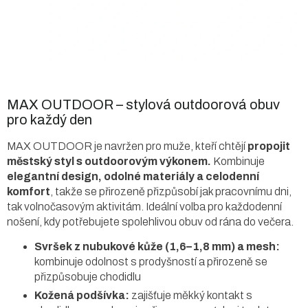
MAX OUTDOOR – stylová outdoorová obuv
pro každý den
MAX OUTDOOR je navržen pro muže, kteří chtějí
propojit
městský styl s outdoorovým výkonem.
Kombinuje
elegantní design, odolné materiály a celodenní
komfort
, takže se přirozeně přizpůsobí jak pracovnímu dni,
tak volnočasovým aktivitám. Ideální volba pro každodenní
nošení, kdy potřebujete spolehlivou obuv od rána do večera.
Svršek z nubukové kůže (1,6–1,8 mm) a mesh:
kombinuje odolnost s prodyšností a přirozeně se
přizpůsobuje chodidlu
Kožená podšívka:
zajišťuje měkký kontakt s