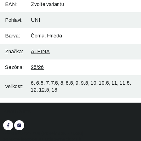
EAN
:
Zvolte variantu
Pohlaví
:
UNI
Barva
:
Černá
,
Hnědá
Značka
:
ALPINA
Sezóna
:
25/26
6, 6.5, 7, 7.5, 8, 8.5, 9, 9.5, 10, 10.5, 11, 11.5,
Velikost
:
12, 12.5, 13
Z
Sledujte nás
á
p
a
t
+420 545 422 430
(Po-Pá: 9:00 - 15:30)
í
eshop@inasport.cz
Odpovíme do 24 h