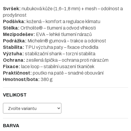
Svršek:
nubuková kůže (1,6–1,8 mm) + mesh – odolnost a
prodyšnost
Podšívka:
kožená – komfort a regulace klimatu
Stélka:
Ortholite® – tlumení a odvod vlhkosti
Mezipodešev:
EVA – lehké tlumení nárazů
Podrážka:
Michelin® gumová – trakce a odolnost
Stabilita:
TPU výztuha paty – fixace chodidla
Výztuha:
stabilizační shank – torzní stabilita
Ochrana:
zesílená špička – ochrana proti nárazům
Fixace:
lace loop – stabilní usazení tkaniček
Praktičnost:
poutko na patě – snadné obouvání
Hmotnost/bota:
380 g
VELIKOST
BARVA