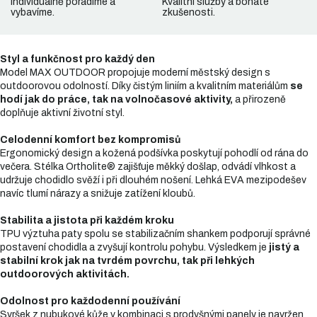
Individuálně poradíme a
Kvalitní služby a bohaté
vybavíme.
zkušenosti.
Styl a funkčnost pro každý den
Model MAX OUTDOOR propojuje moderní městský design s
outdoorovou odolností. Díky čistým liniím a kvalitním materiálům
se
hodí jak do práce, tak na volnočasové aktivity,
a přirozeně
doplňuje aktivní životní styl.
Celodenní komfort bez kompromisů
Ergonomický design a kožená podšívka poskytují pohodlí od rána do
večera. Stélka Ortholite® zajišťuje měkký došlap, odvádí vlhkost a
udržuje chodidlo svěží i při dlouhém nošení. Lehká EVA mezipodešev
navíc tlumí nárazy a snižuje zatížení kloubů.
Stabilita a jistota při každém kroku
TPU výztuha paty spolu se stabilizačním shankem podporují správné
postavení chodidla a zvyšují kontrolu pohybu. Výsledkem je
jistý a
stabilní krok jak na tvrdém povrchu, tak při lehkých
outdoorových aktivitách.
Odolnost pro každodenní používání
Svršek z nubukové kůže v kombinaci s prodyšnými panely je navržen