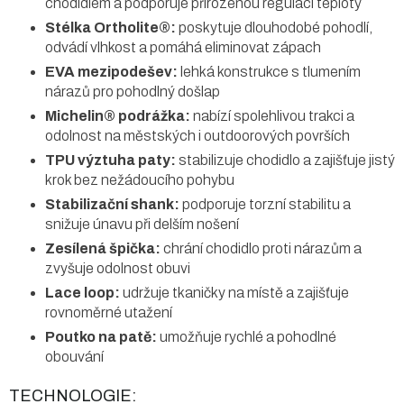
chodidlem a podporuje přirozenou regulaci teploty
Stélka Ortholite®:
poskytuje dlouhodobé pohodlí,
odvádí vlhkost a pomáhá eliminovat zápach
EVA mezipodešev:
lehká konstrukce s tlumením
nárazů pro pohodlný došlap
Michelin® podrážka:
nabízí spolehlivou trakci a
odolnost na městských i outdoorových površích
TPU výztuha paty:
stabilizuje chodidlo a zajišťuje jistý
krok bez nežádoucího pohybu
Stabilizační shank:
podporuje torzní stabilitu a
snižuje únavu při delším nošení
Zesílená špička:
chrání chodidlo proti nárazům a
zvyšuje odolnost obuvi
Lace loop:
udržuje tkaničky na místě a zajišťuje
rovnoměrné utažení
Poutko na patě:
umožňuje rychlé a pohodlné
obouvání
TECHNOLOGIE: