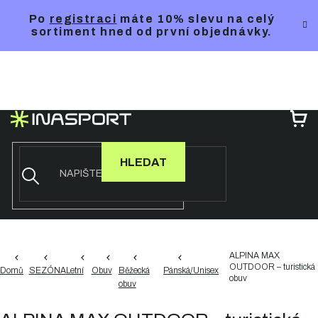
Přejít
Po
registraci
máte 10% slevu na celý
na
sortiment hned od první objednávky.
obsah
NÁ
KO
HLEDAT
ALPINA MAX
OUTDOOR – turistická
Domů
SEZÓNA
Letní
Obuv
Běžecká
Pánská/Unisex
obuv
obuv