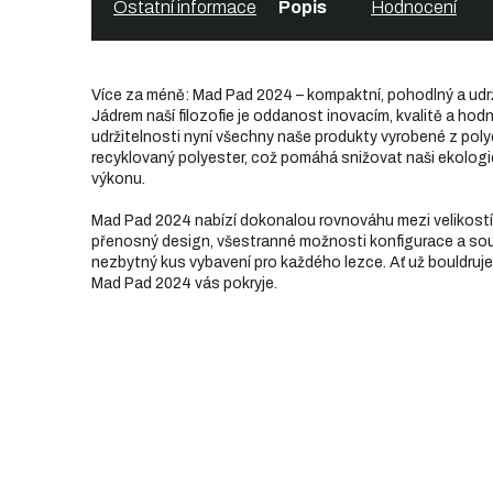
Ostatní informace
Popis
Hodnocení
Více za méně: Mad Pad 2024 – kompaktní, pohodlný a udr
Jádrem naší filozofie je oddanost inovacím, kvalitě a ho
udržitelnosti nyní všechny naše produkty vyrobené z polye
recyklovaný polyester, což pomáhá snižovat naši ekolog
výkonu.
Mad Pad 2024 nabízí dokonalou rovnováhu mezi velikostí,
přenosný design, všestranné možnosti konfigurace a souč
nezbytný kus vybavení pro každého lezce. Ať už bouldruje
Mad Pad 2024 vás pokryje.