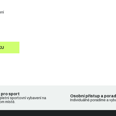
ení
KU
 pro sport
Osobní přístup a pora
letní sportovní vybavení na
Individuálně poradíme a vyb
om místě.