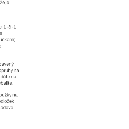
že je
ci 1-3-1
 s
buňkami)
o
bavený
opruhy na
ydáte na
balíte.
oužky na
odložek
 pádové