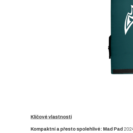
5
hvězdiček.
Klíčové vlastnosti
Kompaktní a přesto spolehlivé:
Mad Pad
2024