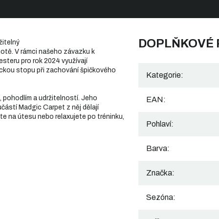
DOPLŇKOVÉ
žitelný
dnotě. V rámci našeho závazku k
steru pro rok 2024 využívají
ickou stopu při zachování špičkového
Kategorie
:
 pohodlím a udržitelností. Jeho
EAN
:
ástí Madgic Carpet z něj dělají
te na útesu nebo relaxujete po tréninku,
Pohlaví
:
Barva
:
Značka
:
Sezóna
: