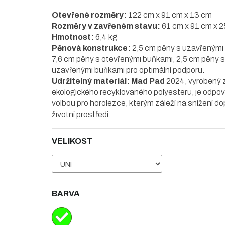
Otevřené rozměry:
122 cm x 91 cm x 13 cm
Rozměry v zavřeném stavu:
61 cm x 91 cm x 
Hmotnost:
6,4 kg
Pěnová konstrukce:
2,5 cm pěny s uzavřenými
7,6 cm pěny s otevřenými buňkami, 2,5 cm pěny s
uzavřenými buňkami pro optimální podporu.
Udržitelný materiál:
Mad Pad
2024, vyrobený 
ekologického recyklovaného polyesteru, je odpo
volbou pro horolezce, kterým záleží na snížení d
životní prostředí.
VELIKOST
BARVA