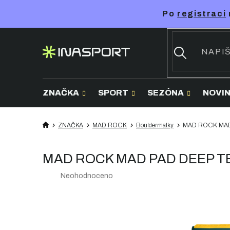
Přejít
Po
registraci
na
obsah
ZNAČKA
SPORT
SEZÓNA
NOVI
ZNAČKA
MAD ROCK
Bouldermatky
MAD ROCK MAD 
MAD ROCK MAD PAD DEEP TEA
Průměrné
Neohodnoceno
hodnocení
produktu
je
0,0
z