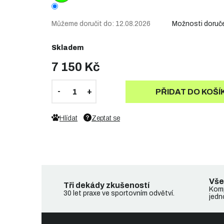
Můžeme doručit do:
12.08.2026
Možnosti doruč
Skladem
7 150 Kč
PŘIDAT DO KOŠÍ
Hlídat
Zeptat se
Vše
Tři dekády zkušeností
Komp
30 let praxe ve sportovním odvětví.
jedn