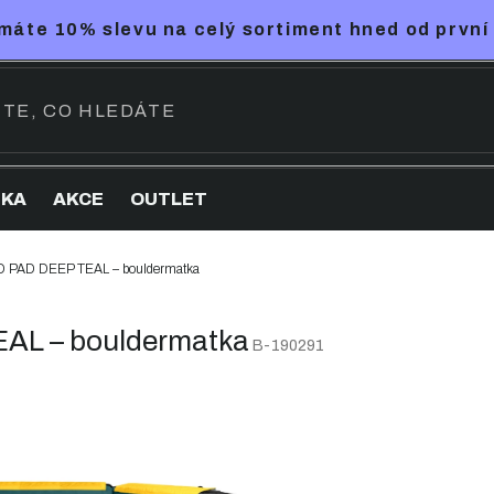
máte 10% slevu na celý sortiment hned od první
NKA
AKCE
OUTLET
PAD DEEP TEAL – bouldermatka
L – bouldermatka
B-190291