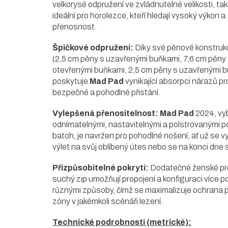
velkorysé odpružení ve zvládnutelné velikosti, tak
ideální pro horolezce, kteří hledají vysoký výkon a
přenosnost.
Špičkové odpružení:
Díky své pěnové konstruk
(2,5 cm pěny s uzavřenými buňkami, 7,6 cm pěny
otevřenými buňkami, 2,5 cm pěny s uzavřenými 
poskytuje
Mad Pad
vynikající absorpci nárazů pr
bezpečné a pohodlné přistání.
Vylepšená přenositelnost:
Mad Pad
2024, vy
odnímatelnými, nastavitelnými a polstrovanými p
batoh, je navržen pro pohodlné nošení, ať už se v
výlet na svůj oblíbený útes nebo se na konci dne s
Přizpůsobitelné pokrytí:
Dodatečné ženské pr
suchý zip umožňují propojení a konfiguraci více p
různými způsoby, čímž se maximalizuje ochrana
zóny v jakémkoli scénáři lezení.
Technické podrobnosti (metrické):