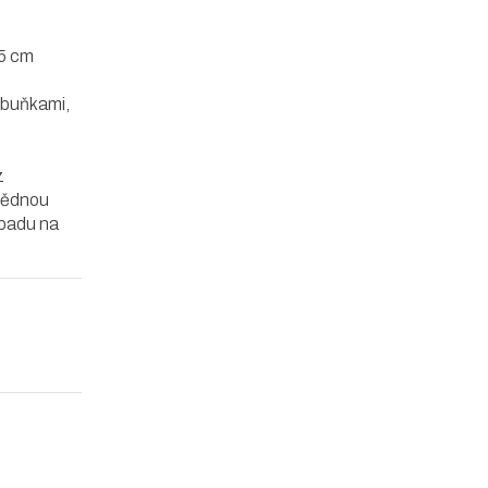
25 cm
 buňkami,
z
vědnou
opadu na