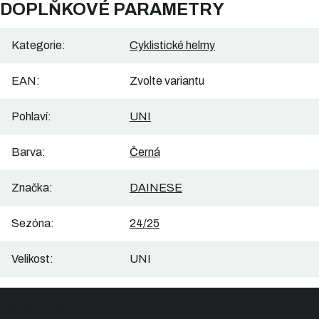
DOPLŇKOVÉ PARAMETRY
Kategorie
:
Cyklistické helmy
EAN
:
Zvolte variantu
Pohlaví
:
UNI
Barva
:
Černá
Značka
:
DAINESE
Sezóna
:
24/25
Velikost
:
UNI
Z
Sledujte nás
á