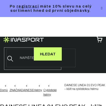
Přejít
Po
registraci
máte 10% slevu na celý
na
sortiment hned od první objednávky.
obsah
NÁ
KO
HLEDAT
DAINESE LINEA 01 EVO PEAK
– kšilt na cyklistickou helmu
Domů
ZNAČKA
DAINESE
Helmy
Cyklistické
helmy