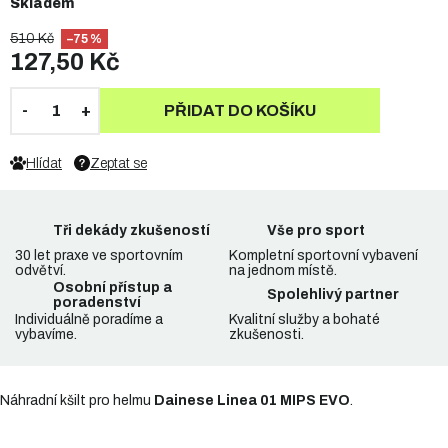
Skladem
510 Kč
–75 %
127,50 Kč
PŘIDAT DO KOŠÍKU
Hlídat
Zeptat se
Tři dekády zkušeností
Vše pro sport
30 let praxe ve sportovním
Kompletní sportovní vybavení
odvětví.
na jednom místě.
Osobní přístup a
Spolehlivý partner
poradenství
Individuálně poradíme a
Kvalitní služby a bohaté
vybavíme.
zkušenosti.
Náhradní kšilt pro helmu
Dainese Linea 01 MIPS EVO
.