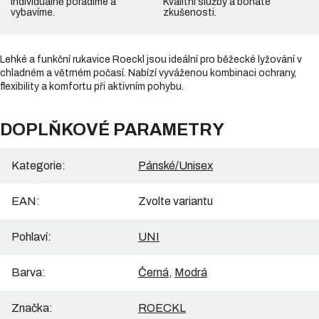
Individuálně poradíme a
Kvalitní služby a bohaté
vybavíme.
zkušenosti.
Lehké a funkční rukavice Roeckl jsou ideální pro běžecké lyžování v
chladném a větrném počasí. Nabízí vyváženou kombinaci ochrany,
flexibility a komfortu při aktivním pohybu.
DOPLŇKOVÉ PARAMETRY
Kategorie
:
Pánské/Unisex
EAN
:
Zvolte variantu
Pohlaví
:
UNI
Barva
:
Černá
,
Modrá
Značka
:
ROECKL