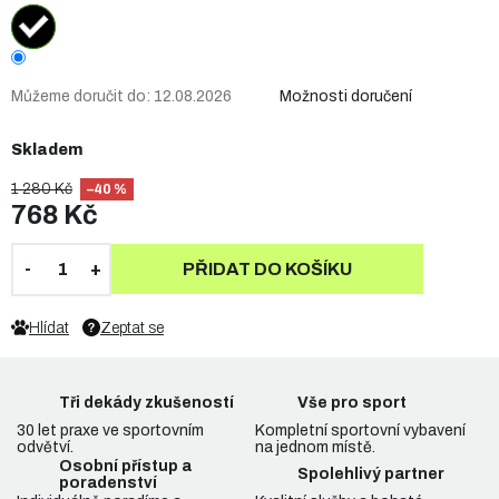
Můžeme doručit do:
12.08.2026
Možnosti doručení
Skladem
1 280 Kč
–40 %
768 Kč
PŘIDAT DO KOŠÍKU
Hlídat
Zeptat se
Tři dekády zkušeností
Vše pro sport
30 let praxe ve sportovním
Kompletní sportovní vybavení
odvětví.
na jednom místě.
Osobní přístup a
Spolehlivý partner
poradenství