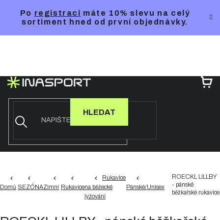
Přejít
Po
registraci
máte 10% slevu na celý
na
sortiment hned od první objednávky.
obsah
NÁ
KO
HLEDAT
ROECKL LILLBY
Rukavice
- pánské
Domů
SEZÓNA
Zimní
Rukavice
na běžecké
Pánské/Unisex
běžkařské rukavice
lyžování