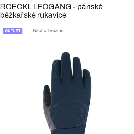
ROECKL LEOGANG - pánské
běžkařské rukavice
Průměrné
Neohodnoceno
OUTLET
hodnocení
produktu
je
0,0
z
5
hvězdiček.