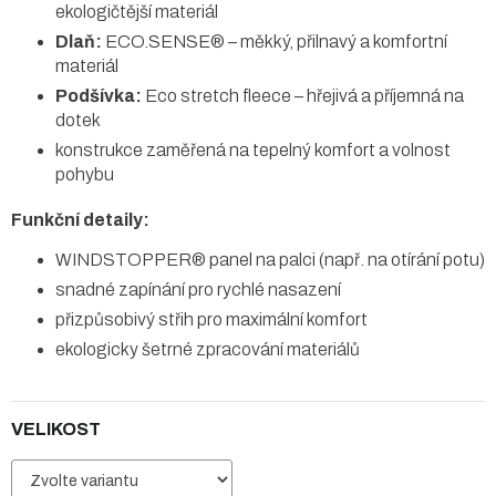
ekologičtější materiál
Dlaň:
ECO.SENSE® – měkký, přilnavý a komfortní
materiál
Podšívka:
Eco stretch fleece – hřejivá a příjemná na
dotek
konstrukce zaměřená na tepelný komfort a volnost
pohybu
Funkční detaily:
WINDSTOPPER® panel na palci (např. na otírání potu)
snadné zapínání pro rychlé nasazení
přizpůsobivý střih pro maximální komfort
ekologicky šetrné zpracování materiálů
VELIKOST