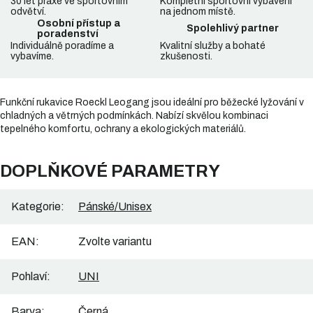
30 let praxe ve sportovním
Kompletní sportovní vybavení
odvětví.
na jednom místě.
Osobní přístup a
Spolehlivý partner
poradenství
Individuálně poradíme a
Kvalitní služby a bohaté
vybavíme.
zkušenosti.
Funkční rukavice Roeckl Leogang jsou ideální pro běžecké lyžování v
chladných a větrných podmínkách. Nabízí skvělou kombinaci
tepelného komfortu, ochrany a ekologických materiálů.
DOPLŇKOVÉ PARAMETRY
Kategorie
:
Pánské/Unisex
EAN
:
Zvolte variantu
Pohlaví
:
UNI
Barva
:
Černá