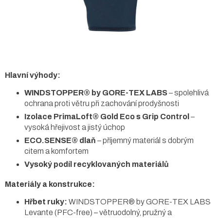
Hlavní výhody:
WINDSTOPPER® by GORE-TEX LABS
– spolehlivá
ochrana proti větru při zachování prodyšnosti
Izolace PrimaLoft® Gold Eco s Grip Control
–
vysoká hřejivost a jistý úchop
ECO.SENSE® dlaň
– příjemný materiál s dobrým
citem a komfortem
Vysoký podíl recyklovaných materiálů
Materiály a konstrukce:
Hřbet ruky:
WINDSTOPPER® by GORE-TEX LABS
Levante (PFC-free) – větruodolný, pružný a