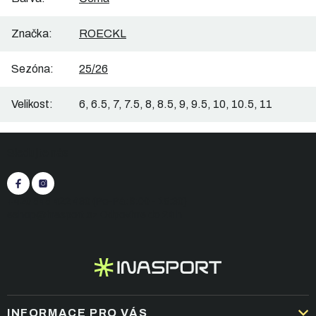
Značka
:
ROECKL
Sezóna
:
25/26
Velikost
:
6, 6.5, 7, 7.5, 8, 8.5, 9, 9.5, 10, 10.5, 11
Z
Sledujte nás
á
p
a
t
+420 545 422 430
(Po-Pá: 9:00 - 15:30)
í
eshop@inasport.cz
Odpovíme do 24 h
INFORMACE PRO VÁS