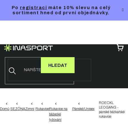
Přejít
Po
registraci
máte 10% slevu na celý
na
sortiment hned od první objednávky.
obsah
NÁ
KO
HLEDAT
ROECKL
LEOGANG -
Domů
SEZÓNA
Zimní
Rukavice
Rukavice na
Pánské/Unisex
pánské běžkařské
běžecké
rukavice
lyžování